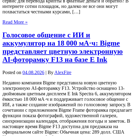
сервис для перевода крипты в фиатные деньги и обратно? В
интернете сотни площадок, но далеко не все они могут
похвастаться честными курсами, […]
Read More »
Голосовое общение с ИИ и
аккумулятор на 18 000 мА·ч: Bigme
представляет цветную электронную
AI-фоторамку F13 на базе E Ink
Posted on
04.08.2026
| By
AlexFire
Недавно компания Bigme представила новую цветную
электронную AI-фоторамку F13. Устройство оснащено 13-
дюймовым цветным дисплеем E Ink Spectra 6, аккумулятором
ёмкостью 18 000 мА·ч и поддерживает голосовое общение с
ИИ, а также создание изображений по голосовому запросу. В
сочетании с приложением Bigme Frame фоторамка предлагает
функции показа фотографий, художественной галереи,
синхронизации календаря, отображения погоды и заметок. В
настоящее время Bigme F13 доступна для предзаказа на
официальном сайте Bigme: Обычная цена: 289 долл. США