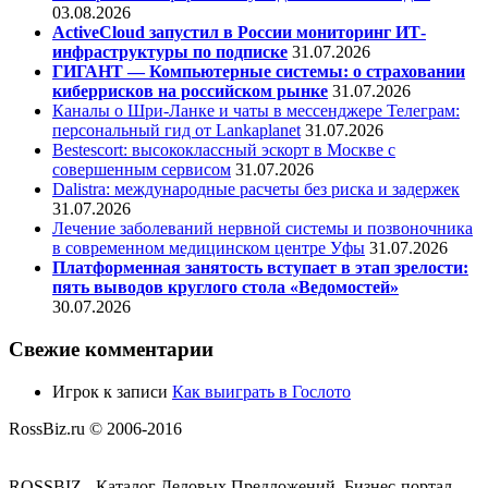
03.08.2026
ActiveCloud запустил в России мониторинг ИТ-
инфраструктуры по подписке
31.07.2026
ГИГАНТ — Компьютерные системы: о страховании
киберрисков на российском рынке
31.07.2026
Каналы о Шри-Ланке и чаты в мессенджере Телеграм:
персональный гид от Lankaplanet
31.07.2026
Bestescort: высококлассный эскорт в Москве с
совершенным сервисом
31.07.2026
Dalistra: международные расчеты без риска и задержек
31.07.2026
Лечение заболеваний нервной системы и позвоночника
в современном медицинском центре Уфы
31.07.2026
Платформенная занятость вступает в этап зрелости:
пять выводов круглого стола «Ведомостей»
30.07.2026
Свежие комментарии
Игрок
к записи
Как выиграть в Гослото
RossBiz.ru © 2006-2016
ROSSBIZ - Каталог Деловых Предложений. Бизнес-портал