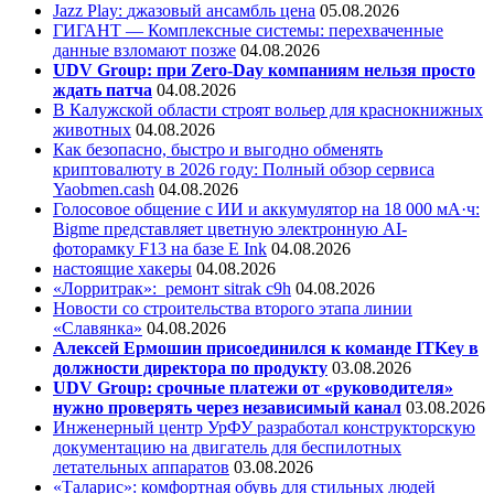
Jazz Play:
джазовый ансамбль цена
05.08.2026
ГИГАНТ — Комплексные системы: перехваченные
данные взломают позже
04.08.2026
UDV Group: при Zero-Day компаниям нельзя просто
ждать патча
04.08.2026
В Калужской области строят вольер для краснокнижных
животных
04.08.2026
Как безопасно, быстро и выгодно обменять
криптовалюту в 2026 году: Полный обзор сервиса
Yaobmen.cash
04.08.2026
Голосовое общение с ИИ и аккумулятор на 18 000 мА·ч:
Bigme представляет цветную электронную AI-
фоторамку F13 на базе E Ink
04.08.2026
настоящие хакеры
04.08.2026
«Лорритрак»:
ремонт sitrak c9h
04.08.2026
Новости со строительства второго этапа линии
«Славянка»
04.08.2026
Алексей Ермошин присоединился к команде ITKey в
должности директора по продукту
03.08.2026
UDV Group: срочные платежи от «руководителя»
нужно проверять через независимый канал
03.08.2026
Инженерный центр УрФУ разработал конструкторскую
документацию на двигатель для беспилотных
летательных аппаратов
03.08.2026
«Таларис»: комфортная обувь для стильных людей