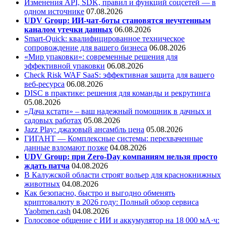
Изменения API, SDK, правил и функций соцсетей — в
одном источнике
07.08.2026
UDV Group: ИИ-чат-боты становятся неучтенным
каналом утечки данных
06.08.2026
Smart-Quick: квалифицированное техническое
сопровождение для вашего бизнеса
06.08.2026
«Мир упаковки»: современные решения для
эффективной упаковки
06.08.2026
Check Risk WAF SaaS: эффективная защита для вашего
веб-ресурса
06.08.2026
DISC в практике: решения для команды и рекрутинга
05.08.2026
«Дача кстати» – ваш надежный помощник в дачных и
садовых работах
05.08.2026
Jazz Play:
джазовый ансамбль цена
05.08.2026
ГИГАНТ — Комплексные системы: перехваченные
данные взломают позже
04.08.2026
UDV Group: при Zero-Day компаниям нельзя просто
ждать патча
04.08.2026
В Калужской области строят вольер для краснокнижных
животных
04.08.2026
Как безопасно, быстро и выгодно обменять
криптовалюту в 2026 году: Полный обзор сервиса
Yaobmen.cash
04.08.2026
Голосовое общение с ИИ и аккумулятор на 18 000 мА·ч: