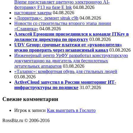
Bigme представляет цветную электронную AI-
фоторамку F13 на базе E Ink
04.08.2026
настоящие хакеры
04.08.2026
«Лорритрак»:
ремонт sitrak c9h
04.08.2026
Новости со строительства второго этапа линии
«Славянка»
04.08.2026
Алексей Ермошин присоединился к команде ITKey в
должности директора по продукту
03.08.2026
UDV Group: срочные платежи от «руководителя»
нужно проверять через независимый канал
03.08.2026
Инженерный центр УрФУ разработал конструкторскую
документацию на двигатель для беспилотных
летательных аппаратов
03.08.2026
«Таларис»: комфортная обувь для стильных людей
03.08.2026
ActiveCloud запустил в России мониторинг ИТ-
инфраструктуры по подписке
31.07.2026
Свежие комментарии
Игрок
к записи
Как выиграть в Гослото
RossBiz.ru © 2006-2016