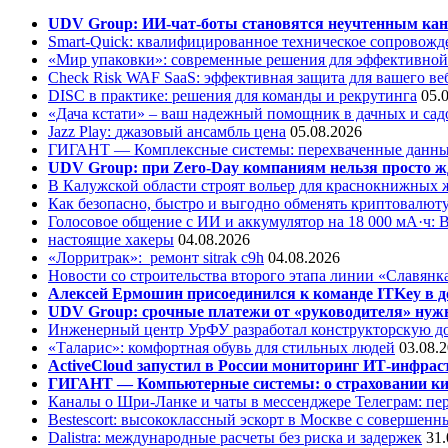
UDV Group: ИИ-чат-боты становятся неучтенным кан
Smart-Quick: квалифицированное техническое сопровожде
«Мир упаковки»: современные решения для эффективной
Check Risk WAF SaaS: эффективная защита для вашего ве
DISC в практике: решения для команды и рекрутинга
05.
«Дача кстати» – ваш надежный помощник в дачных и сад
Jazz Play:
джазовый ансамбль цена
05.08.2026
ГИГАНТ — Комплексные системы: перехваченные данны
UDV Group: при Zero-Day компаниям нельзя просто ж
В Калужской области строят вольер для краснокнижных
Как безопасно, быстро и выгодно обменять криптовалюту
Голосовое общение с ИИ и аккумулятор на 18 000 мА·ч: 
настоящие хакеры
04.08.2026
«Лорритрак»:
ремонт sitrak c9h
04.08.2026
Новости со строительства второго этапа линии «Славянк
Алексей Ермошин присоединился к команде ITKey в д
UDV Group: срочные платежи от «руководителя» нужн
Инженерный центр УрФУ разработал конструкторскую до
«Таларис»: комфортная обувь для стильных людей
03.08.
ActiveCloud запустил в России мониторинг ИТ-инфрас
ГИГАНТ — Компьютерные системы: о страховании ки
Каналы о Шри-Ланке и чаты в мессенджере Телеграм: пер
Bestescort: высококлассный эскорт в Москве с совершен
Dalistra: международные расчеты без риска и задержек
31.