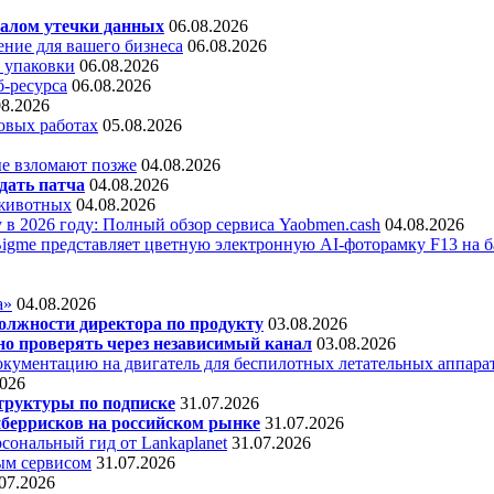
алом утечки данных
06.08.2026
ние для вашего бизнеса
06.08.2026
 упаковки
06.08.2026
б-ресурса
06.08.2026
08.2026
овых работах
05.08.2026
е взломают позже
04.08.2026
дать патча
04.08.2026
 животных
04.08.2026
 в 2026 году: Полный обзор сервиса Yaobmen.cash
04.08.2026
Bigme представляет цветную электронную AI-фоторамку F13 на ба
а»
04.08.2026
олжности директора по продукту
03.08.2026
о проверять через независимый канал
03.08.2026
кументацию на двигатель для беспилотных летательных аппара
2026
труктуры по подписке
31.07.2026
беррисков на российском рынке
31.07.2026
сональный гид от Lankaplanet
31.07.2026
ным сервисом
31.07.2026
07.2026