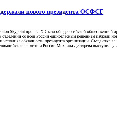
оддержали нового президента ОСФСГ
heraton Skypoint прошёл X Съезд общероссийской общественной
х отделений со всей России единогласным решением избрали н
 и исполнял обязанности президента организации. Съезд откры
 Олимпийского комитета России Михаила Дегтярева выступил […