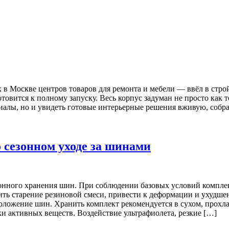
 Москве центров товаров для ремонта и мебели — ввёл в строй
овится к полному запуску. Весь корпус задуман не просто как то
риалы, но и увидеть готовые интерьерные решения вживую, собр
 сезонном уходе за шинами
онного хранения шин. При соблюдении базовых условий комплек
рить старение резиновой смеси, привести к деформации и ухудш
положение шин. Хранить комплект рекомендуется в сухом, прох
ки активных веществ. Воздействие ультрафиолета, резкие […]