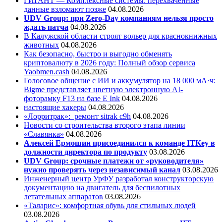
ГИГАНТ — Комплексные системы: перехваченные
данные взломают позже
04.08.2026
UDV Group: при Zero-Day компаниям нельзя просто
ждать патча
04.08.2026
В Калужской области строят вольер для краснокнижных
животных
04.08.2026
Как безопасно, быстро и выгодно обменять
криптовалюту в 2026 году: Полный обзор сервиса
Yaobmen.cash
04.08.2026
Голосовое общение с ИИ и аккумулятор на 18 000 мА·ч:
Bigme представляет цветную электронную AI-
фоторамку F13 на базе E Ink
04.08.2026
настоящие хакеры
04.08.2026
«Лорритрак»:
ремонт sitrak c9h
04.08.2026
Новости со строительства второго этапа линии
«Славянка»
04.08.2026
Алексей Ермошин присоединился к команде ITKey в
должности директора по продукту
03.08.2026
UDV Group: срочные платежи от «руководителя»
нужно проверять через независимый канал
03.08.2026
Инженерный центр УрФУ разработал конструкторскую
документацию на двигатель для беспилотных
летательных аппаратов
03.08.2026
«Таларис»: комфортная обувь для стильных людей
03.08.2026