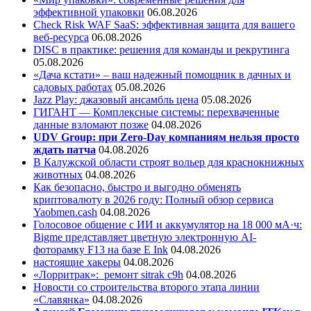
эффективной упаковки
06.08.2026
Check Risk WAF SaaS: эффективная защита для вашего
веб-ресурса
06.08.2026
DISC в практике: решения для команды и рекрутинга
05.08.2026
«Дача кстати» – ваш надежный помощник в дачных и
садовых работах
05.08.2026
Jazz Play:
джазовый ансамбль цена
05.08.2026
ГИГАНТ — Комплексные системы: перехваченные
данные взломают позже
04.08.2026
UDV Group: при Zero-Day компаниям нельзя просто
ждать патча
04.08.2026
В Калужской области строят вольер для краснокнижных
животных
04.08.2026
Как безопасно, быстро и выгодно обменять
криптовалюту в 2026 году: Полный обзор сервиса
Yaobmen.cash
04.08.2026
Голосовое общение с ИИ и аккумулятор на 18 000 мА·ч:
Bigme представляет цветную электронную AI-
фоторамку F13 на базе E Ink
04.08.2026
настоящие хакеры
04.08.2026
«Лорритрак»:
ремонт sitrak c9h
04.08.2026
Новости со строительства второго этапа линии
«Славянка»
04.08.2026