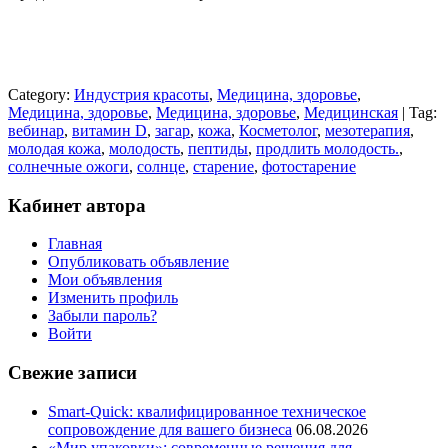
Category:
Индустрия красоты
,
Медицина, здоровье
,
Медицина, здоровье
,
Медицина, здоровье
,
Медицинская
| Tag:
вебинар
,
витамин D
,
загар
,
кожа
,
Косметолог
,
мезотерапия
,
молодая кожа
,
молодость
,
пептиды
,
продлить молодость.
,
солнечные ожоги
,
солнце
,
старение
,
фотостарение
Кабинет автора
Главная
Опубликовать объявление
Мои объявления
Изменить профиль
Забыли пароль?
Войти
Свежие записи
Smart-Quick: квалифицированное техническое
сопровождение для вашего бизнеса
06.08.2026
«Мир упаковки»: современные решения для