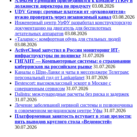
Алексей Ермошин присоединился к команде ITKey в
должности директора по продукту
03.08.2026
UDV Group: срочные платежи от «руководителя»
нужно проверять через независимый канал
03.08.2026
Инженерный центр УрФУ разработал конструкторскую
документацию на двигатель для беспилотных
летательных аппаратов
03.08.2026
«Таларис»: комфортная обувь для стильных людей
03.08.2026
ActiveCloud запустил в России мониторинг ИТ-
инфраструктуры по подписке
31.07.2026
ГИГАНТ — Компьютерные системы: о страховании
киберрисков на российском рынке
31.07.2026
Каналы о Шри-Ланке и чаты в мессенджере Телеграм:
персональный гид от Lankaplanet
31.07.2026
Bestescort: высококлассный эскорт в Москве с
совершенным сервисом
31.07.2026
Dalistra: международные расчеты без риска и задержек
31.07.2026
Лечение заболеваний нервной системы и позвоночника
в современном медицинском центре Уфы
31.07.2026
Платформенная занятость вступает в этап зрелости:
пять выводов круглого стола «Ведомостей»
30.07.2026