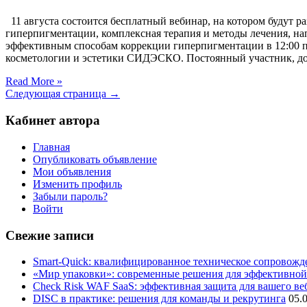
11 августа состоится бесплатный вебинар, на котором будут
гиперпигментации, комплексная терапия и методы лечения, н
эффективным способам коррекции гиперпигментации в 12:00 
косметологии и эстетики СИДЭСКО. Постоянный участник, до
Read More »
Следующая страница →
Кабинет автора
Главная
Опубликовать объявление
Мои объявления
Изменить профиль
Забыли пароль?
Войти
Свежие записи
Smart-Quick: квалифицированное техническое сопровожде
«Мир упаковки»: современные решения для эффективной
Check Risk WAF SaaS: эффективная защита для вашего ве
DISC в практике: решения для команды и рекрутинга
05.