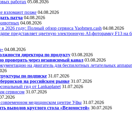
овых работах
05.08.2026
е взломают позже
04.08.2026
дать патча
04.08.2026
 животных
04.08.2026
 в 2026 году: Полный обзор сервиса Yaobmen.cash
04.08.2026
Bigme представляет цветную электронную AI-фоторамку F13 на ба
а»
04.08.2026
олжности директора по продукту
03.08.2026
о проверять через независимый канал
03.08.2026
кументацию на двигатель для беспилотных летательных аппара
2026
труктуры по подписке
31.07.2026
беррисков на российском рынке
31.07.2026
сональный гид от Lankaplanet
31.07.2026
ным сервисом
31.07.2026
07.2026
в современном медицинском центре Уфы
31.07.2026
ять выводов круглого стола «Ведомостей»
30.07.2026