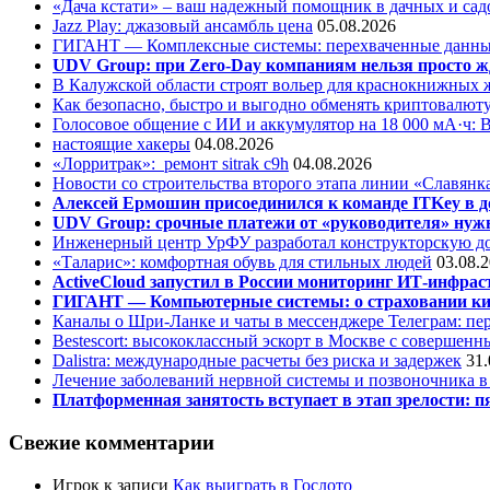
«Дача кстати» – ваш надежный помощник в дачных и сад
Jazz Play:
джазовый ансамбль цена
05.08.2026
ГИГАНТ — Комплексные системы: перехваченные данны
UDV Group: при Zero-Day компаниям нельзя просто ж
В Калужской области строят вольер для краснокнижных
Как безопасно, быстро и выгодно обменять криптовалюту
Голосовое общение с ИИ и аккумулятор на 18 000 мА·ч: 
настоящие хакеры
04.08.2026
«Лорритрак»:
ремонт sitrak c9h
04.08.2026
Новости со строительства второго этапа линии «Славянк
Алексей Ермошин присоединился к команде ITKey в д
UDV Group: срочные платежи от «руководителя» нужн
Инженерный центр УрФУ разработал конструкторскую до
«Таларис»: комфортная обувь для стильных людей
03.08.
ActiveCloud запустил в России мониторинг ИТ-инфрас
ГИГАНТ — Компьютерные системы: о страховании ки
Каналы о Шри-Ланке и чаты в мессенджере Телеграм: пер
Bestescort: высококлассный эскорт в Москве с совершен
Dalistra: международные расчеты без риска и задержек
31.
Лечение заболеваний нервной системы и позвоночника 
Платформенная занятость вступает в этап зрелости: п
Свежие комментарии
Игрок
к записи
Как выиграть в Гослото