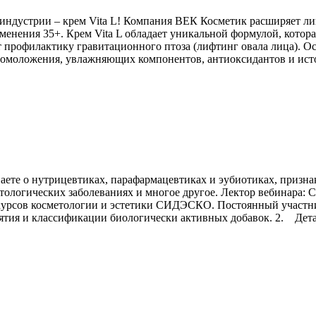
индустрии – крем Vita L! Компания ВЕК Косметик расширяет л
менения 35+. Крем Vita L обладает уникальной формулой, кото
т профилактику гравитационного птоза (лифтинг овала лица). О
 омоложения, увлажняющих компонентов, антиоксидантов и ист
наете о нутрицевтиках, парафармацевтиках и эубиотиках, призна
логических заболеваниях и многое другое. Лектор вебинара: С
урсов косметологии и эстетики СИДЭСКО. Постоянный участни
нятия и классификации биологически активных добавок. 2. Дет