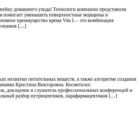
инейку домашнего ухода! Технологи компании представили
рая помогает уменьшить поверхностные морщины и
сновное преимущество крема Vita L – это комбинация
очников […]
ках нехватки питательных веществ, а также алгоритме создания
ачивко Кристина Викторовна. Косметолог.
к, докладчик и слушатель профессиональных конференций и
альный разбор нутрицевтиков, парафармацевтиков […]