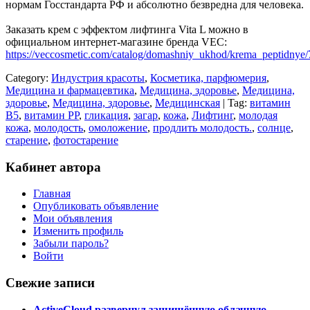
нормам Госстандарта РФ и абсолютно безвредна для человека.
Заказать крем с эффектом лифтинга Vita L можно в
официальном интернет-магазине бренда VEC:
https://veccosmetic.com/catalog/domashniy_ukhod/krema_peptidnye/
Category:
Индустрия красоты
,
Косметика, парфюмерия
,
Медицина и фармацевтика
,
Медицина, здоровье
,
Медицина,
здоровье
,
Медицина, здоровье
,
Медицинская
| Tag:
витамин
B5
,
витамин PP
,
гликация
,
загар
,
кожа
,
Лифтинг
,
молодая
кожа
,
молодость
,
омоложение
,
продлить молодость.
,
солнце
,
старение
,
фотостарение
Кабинет автора
Главная
Опубликовать объявление
Мои объявления
Изменить профиль
Забыли пароль?
Войти
Свежие записи
ActiveCloud развернул защищённую облачную