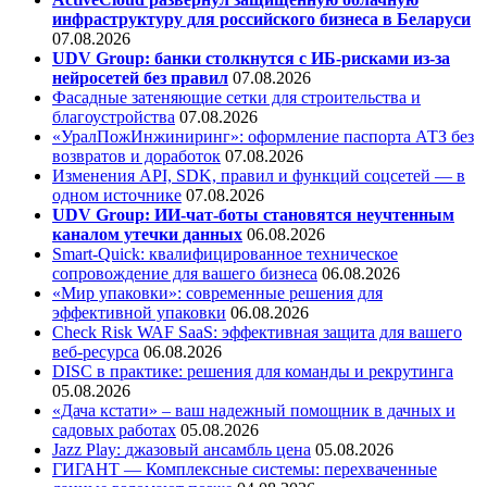
инфраструктуру для российского бизнеса в Беларуси
07.08.2026
UDV Group: банки столкнутся с ИБ-рисками из-за
нейросетей без правил
07.08.2026
Фасадные затеняющие сетки для строительства и
благоустройства
07.08.2026
«УралПожИнжиниринг»: оформление паспорта АТЗ без
возвратов и доработок
07.08.2026
Изменения API, SDK, правил и функций соцсетей — в
одном источнике
07.08.2026
UDV Group: ИИ-чат-боты становятся неучтенным
каналом утечки данных
06.08.2026
Smart-Quick: квалифицированное техническое
сопровождение для вашего бизнеса
06.08.2026
«Мир упаковки»: современные решения для
эффективной упаковки
06.08.2026
Check Risk WAF SaaS: эффективная защита для вашего
веб-ресурса
06.08.2026
DISC в практике: решения для команды и рекрутинга
05.08.2026
«Дача кстати» – ваш надежный помощник в дачных и
садовых работах
05.08.2026
Jazz Play:
джазовый ансамбль цена
05.08.2026
ГИГАНТ — Комплексные системы: перехваченные