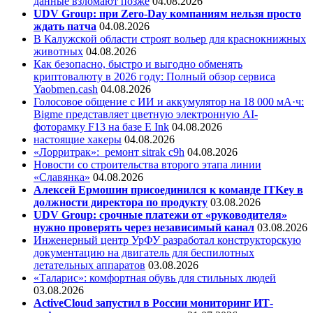
данные взломают позже
04.08.2026
UDV Group: при Zero-Day компаниям нельзя просто
ждать патча
04.08.2026
В Калужской области строят вольер для краснокнижных
животных
04.08.2026
Как безопасно, быстро и выгодно обменять
криптовалюту в 2026 году: Полный обзор сервиса
Yaobmen.cash
04.08.2026
Голосовое общение с ИИ и аккумулятор на 18 000 мА·ч:
Bigme представляет цветную электронную AI-
фоторамку F13 на базе E Ink
04.08.2026
настоящие хакеры
04.08.2026
«Лорритрак»:
ремонт sitrak c9h
04.08.2026
Новости со строительства второго этапа линии
«Славянка»
04.08.2026
Алексей Ермошин присоединился к команде ITKey в
должности директора по продукту
03.08.2026
UDV Group: срочные платежи от «руководителя»
нужно проверять через независимый канал
03.08.2026
Инженерный центр УрФУ разработал конструкторскую
документацию на двигатель для беспилотных
летательных аппаратов
03.08.2026
«Таларис»: комфортная обувь для стильных людей
03.08.2026
ActiveCloud запустил в России мониторинг ИТ-