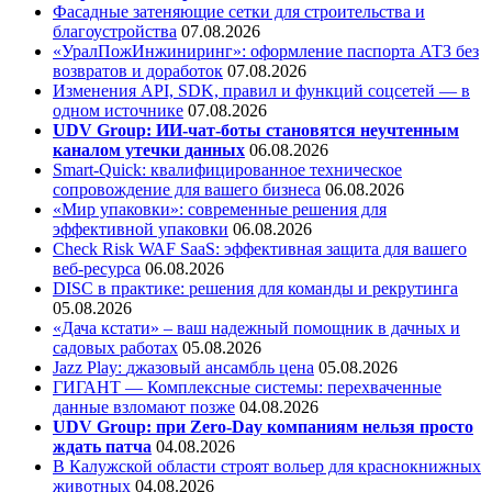
Фасадные затеняющие сетки для строительства и
благоустройства
07.08.2026
«УралПожИнжиниринг»: оформление паспорта АТЗ без
возвратов и доработок
07.08.2026
Изменения API, SDK, правил и функций соцсетей — в
одном источнике
07.08.2026
UDV Group: ИИ-чат-боты становятся неучтенным
каналом утечки данных
06.08.2026
Smart-Quick: квалифицированное техническое
сопровождение для вашего бизнеса
06.08.2026
«Мир упаковки»: современные решения для
эффективной упаковки
06.08.2026
Check Risk WAF SaaS: эффективная защита для вашего
веб-ресурса
06.08.2026
DISC в практике: решения для команды и рекрутинга
05.08.2026
«Дача кстати» – ваш надежный помощник в дачных и
садовых работах
05.08.2026
Jazz Play:
джазовый ансамбль цена
05.08.2026
ГИГАНТ — Комплексные системы: перехваченные
данные взломают позже
04.08.2026
UDV Group: при Zero-Day компаниям нельзя просто
ждать патча
04.08.2026
В Калужской области строят вольер для краснокнижных
животных
04.08.2026