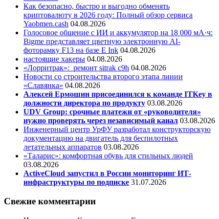
Как безопасно, быстро и выгодно обменять
криптовалюту в 2026 году: Полный обзор сервиса
Yaobmen.cash
04.08.2026
Голосовое общение с ИИ и аккумулятор на 18 000 мА·ч:
Bigme представляет цветную электронную AI-
фоторамку F13 на базе E Ink
04.08.2026
настоящие хакеры
04.08.2026
«Лорритрак»:
ремонт sitrak c9h
04.08.2026
Новости со строительства второго этапа линии
«Славянка»
04.08.2026
Алексей Ермошин присоединился к команде ITKey в
должности директора по продукту
03.08.2026
UDV Group: срочные платежи от «руководителя»
нужно проверять через независимый канал
03.08.2026
Инженерный центр УрФУ разработал конструкторскую
документацию на двигатель для беспилотных
летательных аппаратов
03.08.2026
«Таларис»: комфортная обувь для стильных людей
03.08.2026
ActiveCloud запустил в России мониторинг ИТ-
инфраструктуры по подписке
31.07.2026
Свежие комментарии