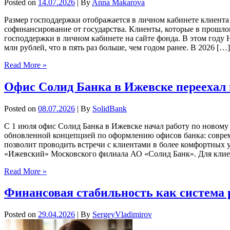
Posted on
14.07.2026
| By
Anna Makarova
Размер господдержки отображается в личном кабинете клие
софинансирование от государства. Клиенты, которые в прошло
господдержки в личном кабинете на сайте фонда. В этом го
млн рублей, что в пять раз больше, чем годом ранее. В 2026 […]
Read More »
Офис Солид Банка в Ижевске переехал 
Posted on
08.07.2026
| By
SolidBank
С 1 июля офис Солид Банка в Ижевске начал работу по новому 
обновленной концепцией по оформлению офисов банка: соврем
позволит проводить встречи с клиентами в более комфортных
«Ижевский» Московского филиала АО «Солид Банк». Для клие
Read More »
Финансовая стабильность как система 
Posted on
29.04.2026
| By
SergeyVladimirov