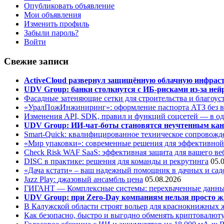
Опубликовать объявление
Мои объявления
Изменить профиль
Забыли пароль?
Войти
Свежие записи
ActiveCloud развернул защищённую облачную инфрастр
UDV Group: банки столкнутся с ИБ-рисками из-за нейр
Фасадные затеняющие сетки для строительства и благоус
«УралПожИнжиниринг»: оформление паспорта АТЗ без во
Изменения API, SDK, правил и функций соцсетей — в о
UDV Group: ИИ-чат-боты становятся неучтенным кан
Smart-Quick: квалифицированное техническое сопровожде
«Мир упаковки»: современные решения для эффективной
Check Risk WAF SaaS: эффективная защита для вашего ве
DISC в практике: решения для команды и рекрутинга
05.
«Дача кстати» – ваш надежный помощник в дачных и сад
Jazz Play:
джазовый ансамбль цена
05.08.2026
ГИГАНТ — Комплексные системы: перехваченные данны
UDV Group: при Zero-Day компаниям нельзя просто ж
В Калужской области строят вольер для краснокнижных
Как безопасно, быстро и выгодно обменять криптовалюту