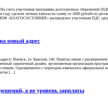
нта На счета участников программы долгосрочных сбережени
м году сделали личные взносы на сумму от 2000 рублей по дого
ду НПФ «БЛАГОСОСТОЯНИЕ» распределил участникам ПДС средст
на новый адрес
адресу: Ижевск, ул. Красная, 140. Переезд связан с расширение
енный лаконичный дизайн, эргономичная организация пространс
 условиях. Одновременно с переездом изменилось официальное
нтов […]
решений, а не уровень зарплаты