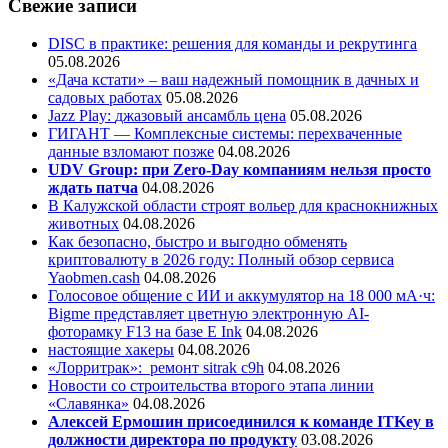
Свежие записи
DISC в практике: решения для команды и рекрутинга
05.08.2026
«Дача кстати» – ваш надежный помощник в дачных и
садовых работах
05.08.2026
Jazz Play:
джазовый ансамбль цена
05.08.2026
ГИГАНТ — Комплексные системы: перехваченные
данные взломают позже
04.08.2026
UDV Group: при Zero-Day компаниям нельзя просто
ждать патча
04.08.2026
В Калужской области строят вольер для краснокнижных
животных
04.08.2026
Как безопасно, быстро и выгодно обменять
криптовалюту в 2026 году: Полный обзор сервиса
Yaobmen.cash
04.08.2026
Голосовое общение с ИИ и аккумулятор на 18 000 мА·ч:
Bigme представляет цветную электронную AI-
фоторамку F13 на базе E Ink
04.08.2026
настоящие хакеры
04.08.2026
«Лорритрак»:
ремонт sitrak c9h
04.08.2026
Новости со строительства второго этапа линии
«Славянка»
04.08.2026
Алексей Ермошин присоединился к команде ITKey в
должности директора по продукту
03.08.2026