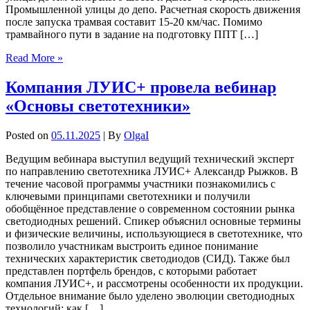
Промышленной улицы до депо. Расчетная скорость движения
после запуска трамвая составит 15-20 км/час. Помимо
трамвайного пути в задание на подготовку ППТ […]
Read More »
Компания ЛУИС+ провела вебинар
«Основы светотехники»
Posted on
05.11.2025
| By
OlgaI
Ведущим вебинара выступил ведущий технический эксперт
по направлению светотехника ЛУИС+ Александр Рыжков. В
течение часовой программы участники познакомились с
ключевыми принципами светотехники и получили
обобщённое представление о современном состоянии рынка
светодиодных решений. Спикер объяснил основные термины
и физические величины, использующиеся в светотехнике, что
позволило участникам выстроить единое понимание
технических характеристик светодиодов (СИД). Также был
представлен портфель брендов, с которыми работает
компания ЛУИС+, и рассмотрены особенности их продукции.
Отдельное внимание было уделено эволюции светодиодных
технологий: как […]