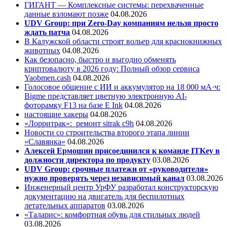
ГИГАНТ — Комплексные системы: перехваченные
данные взломают позже
04.08.2026
UDV Group: при Zero-Day компаниям нельзя просто
ждать патча
04.08.2026
В Калужской области строят вольер для краснокнижных
животных
04.08.2026
Как безопасно, быстро и выгодно обменять
криптовалюту в 2026 году: Полный обзор сервиса
Yaobmen.cash
04.08.2026
Голосовое общение с ИИ и аккумулятор на 18 000 мА·ч:
Bigme представляет цветную электронную AI-
фоторамку F13 на базе E Ink
04.08.2026
настоящие хакеры
04.08.2026
«Лорритрак»:
ремонт sitrak c9h
04.08.2026
Новости со строительства второго этапа линии
«Славянка»
04.08.2026
Алексей Ермошин присоединился к команде ITKey в
должности директора по продукту
03.08.2026
UDV Group: срочные платежи от «руководителя»
нужно проверять через независимый канал
03.08.2026
Инженерный центр УрФУ разработал конструкторскую
документацию на двигатель для беспилотных
летательных аппаратов
03.08.2026
«Таларис»: комфортная обувь для стильных людей
03.08.2026