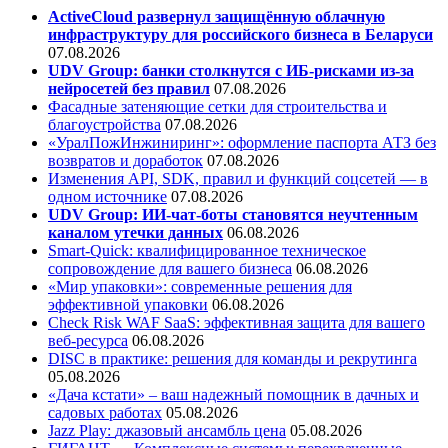
ActiveCloud развернул защищённую облачную
инфраструктуру для российского бизнеса в Беларуси
07.08.2026
UDV Group: банки столкнутся с ИБ-рисками из-за
нейросетей без правил
07.08.2026
Фасадные затеняющие сетки для строительства и
благоустройства
07.08.2026
«УралПожИнжиниринг»: оформление паспорта АТЗ без
возвратов и доработок
07.08.2026
Изменения API, SDK, правил и функций соцсетей — в
одном источнике
07.08.2026
UDV Group: ИИ-чат-боты становятся неучтенным
каналом утечки данных
06.08.2026
Smart-Quick: квалифицированное техническое
сопровождение для вашего бизнеса
06.08.2026
«Мир упаковки»: современные решения для
эффективной упаковки
06.08.2026
Check Risk WAF SaaS: эффективная защита для вашего
веб-ресурса
06.08.2026
DISC в практике: решения для команды и рекрутинга
05.08.2026
«Дача кстати» – ваш надежный помощник в дачных и
садовых работах
05.08.2026
Jazz Play:
джазовый ансамбль цена
05.08.2026