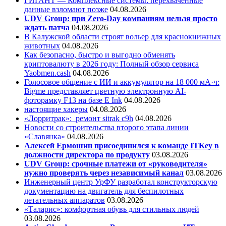
ГИГАНТ — Комплексные системы: перехваченные
данные взломают позже
04.08.2026
UDV Group: при Zero-Day компаниям нельзя просто
ждать патча
04.08.2026
В Калужской области строят вольер для краснокнижных
животных
04.08.2026
Как безопасно, быстро и выгодно обменять
криптовалюту в 2026 году: Полный обзор сервиса
Yaobmen.cash
04.08.2026
Голосовое общение с ИИ и аккумулятор на 18 000 мА·ч:
Bigme представляет цветную электронную AI-
фоторамку F13 на базе E Ink
04.08.2026
настоящие хакеры
04.08.2026
«Лорритрак»:
ремонт sitrak c9h
04.08.2026
Новости со строительства второго этапа линии
«Славянка»
04.08.2026
Алексей Ермошин присоединился к команде ITKey в
должности директора по продукту
03.08.2026
UDV Group: срочные платежи от «руководителя»
нужно проверять через независимый канал
03.08.2026
Инженерный центр УрФУ разработал конструкторскую
документацию на двигатель для беспилотных
летательных аппаратов
03.08.2026
«Таларис»: комфортная обувь для стильных людей
03.08.2026