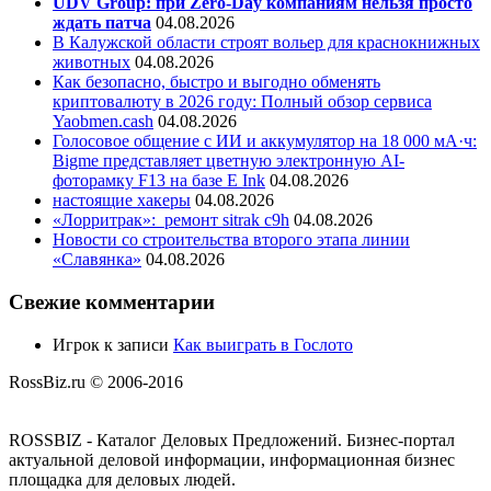
UDV Group: при Zero-Day компаниям нельзя просто
ждать патча
04.08.2026
В Калужской области строят вольер для краснокнижных
животных
04.08.2026
Как безопасно, быстро и выгодно обменять
криптовалюту в 2026 году: Полный обзор сервиса
Yaobmen.cash
04.08.2026
Голосовое общение с ИИ и аккумулятор на 18 000 мА·ч:
Bigme представляет цветную электронную AI-
фоторамку F13 на базе E Ink
04.08.2026
настоящие хакеры
04.08.2026
«Лорритрак»:
ремонт sitrak c9h
04.08.2026
Новости со строительства второго этапа линии
«Славянка»
04.08.2026
Свежие комментарии
Игрок
к записи
Как выиграть в Гослото
RossBiz.ru © 2006-2016
ROSSBIZ - Каталог Деловых Предложений. Бизнес-портал
актуальной деловой информации, информационная бизнес
площадка для деловых людей.