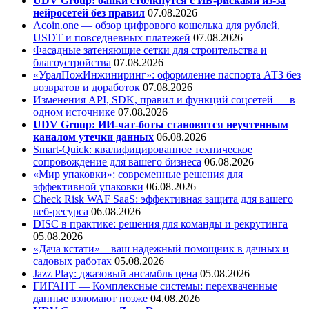
UDV Group: банки столкнутся с ИБ-рисками из-за
нейросетей без правил
07.08.2026
Acoin.one — обзор цифрового кошелька для рублей,
USDT и повседневных платежей
07.08.2026
Фасадные затеняющие сетки для строительства и
благоустройства
07.08.2026
«УралПожИнжиниринг»: оформление паспорта АТЗ без
возвратов и доработок
07.08.2026
Изменения API, SDK, правил и функций соцсетей — в
одном источнике
07.08.2026
UDV Group: ИИ-чат-боты становятся неучтенным
каналом утечки данных
06.08.2026
Smart-Quick: квалифицированное техническое
сопровождение для вашего бизнеса
06.08.2026
«Мир упаковки»: современные решения для
эффективной упаковки
06.08.2026
Check Risk WAF SaaS: эффективная защита для вашего
веб-ресурса
06.08.2026
DISC в практике: решения для команды и рекрутинга
05.08.2026
«Дача кстати» – ваш надежный помощник в дачных и
садовых работах
05.08.2026
Jazz Play:
джазовый ансамбль цена
05.08.2026
ГИГАНТ — Комплексные системы: перехваченные
данные взломают позже
04.08.2026