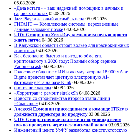
05.08.2026
«Дача кстати» – ваш надежный помощник в дачных и
садовых работах
05.08.2026
Jazz Play:
джазовый ансамбль цена
05.08.2026
ГИГАНТ — Комплексные системы: перехваченные
данные взломают позже
04.08.2026
UDV Group: при Zero-Day компаниям нельзя просто
ждать патча
04.08.2026
В Калужской области строят вольер для краснокнижных
животных
04.08.2026
Как безопасно, быстро и выгодно обменять
криптовалюту в 2026 году: Полный обзор сервиса
Yaobmen.cash
04.08.2026
Голосовое общение с ИИ и аккумулятор на 18 000 мА·ч:
Bigme представляет цветную электронную AI-
фоторамку F13 на базе E Ink
04.08.2026
настоящие хакеры
04.08.2026
«Лорритрак»:
ремонт sitrak c9h
04.08.2026
Новости со строительства второго этапа линии
«Славянка»
04.08.2026
Алексей Ермошин присоединился к команде ITKey в
должности директора по продукту
03.08.2026
UDV Group: срочные платежи от «руководителя»
нужно проверять через независимый канал
03.08.2026
Инженерный центр УрФУ разработал конструкторскую