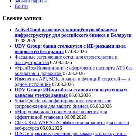
Забыли пароль?
Войти
Свежие записи
ActiveCloud развернул защищённую облачную
инфраструктуру для российского бизнеса в Беларуси
07.08.2026
UDV Group: банки столкнутся с ИБ-рисками из-за
нейросетей без правил
07.08.2026
Фасадные затеняющие сетки для строительства и
благоустройства
07.08.2026
«УралПожИнжиниринг»: оформление паспорта АТЗ без
возвратов и доработок
07.08.2026
Изменения API, SDK, правил и функций соцсетей — в
одном источнике
07.08.2026
UDV Group: ИИ-чат-боты становятся неучтенным
каналом утечки данных
06.08.2026
Smart-Quick: квалифицированное техническое
сопровождение для вашего бизнеса
06.08.2026
«Мир упаковки»: современные решения для
эффективной упаковки
06.08.2026
Check Risk WAF SaaS: эффективная защита для вашего
веб-ресурса
06.08.2026
DISC в практике: решения для команды и рекрутинга