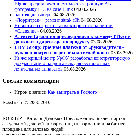
Bigme представляет цветную электронную AI-
фоторамку F13 на базе E Ink
04.08.2026
настоящие хакеры
04.08.2026
«Лорритрак»:
ремонт sitrak c9h
04.08.2026
Новости со строительства второго этапа линии
«Славянка»
04.08.2026
Алексей Ермошин присоединился к команде ITKey в
должности директора по продукту
03.08.2026
UDV Group: срочные платежи от «руководителя»
нужно проверять через независимый канал
03.08.2026
Инженерный центр УрФУ разработал конструкторскую
документацию на двигатель для беспилотных
летательных аппаратов
03.08.2026
Свежие комментарии
Игрок
к записи
Как выиграть в Гослото
RossBiz.ru © 2006-2016
ROSSBIZ - Каталог Деловых Предложений. Бизнес-портал
актуальной деловой информации, информационная бизнес
площадка для деловых людей.
Свободное размещение деловой информации на портале