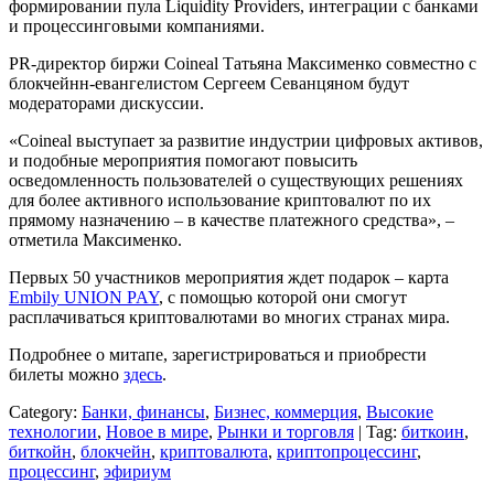
формировании пула Liquidity Providers, интеграции с банками
и процессинговыми компаниями.
PR-директор биржи Coineal Татьяна Максименко совместно с
блокчейнн-евангелистом Сергеем Севанцяном будут
модераторами дискуссии.
«Coineal выступает за развитие индустрии цифровых активов,
и подобные мероприятия помогают повысить
осведомленность пользователей о существующих решениях
для более активного использование криптовалют по их
прямому назначению – в качестве платежного средства», –
отметила Максименко.
Первых 50 участников мероприятия ждет подарок – карта
Embily UNION PAY
, с помощью которой они смогут
расплачиваться криптовалютами во многих странах мира.
Подробнее о митапе, зарегистрироваться и приобрести
билеты можно
здесь
.
Category:
Банки, финансы
,
Бизнес, коммерция
,
Высокие
технологии
,
Новое в мире
,
Рынки и торговля
| Tag:
биткоин
,
биткойн
,
блокчейн
,
криптовалюта
,
криптопроцессинг
,
процессинг
,
эфириум