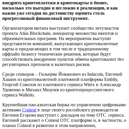
внедрить криптоплатежи и криптокарты в бизнес,
насколько это выгодно и несложно в реализации, и как
важно уже сегодня по достоинству оценить столь
прогрессивный финансовый инструмент.
Организатором митапа выступает сообщество энтузиастов
проекта Atlas Blockchain, инициатор множества ивентов и
образовательных программ. На мероприятии выступят
представители компаний, выпускающих криптовалютные
карты и предлагающих в том числе и традиционному
оффлайн бизнесу технические решения, которые будут
способствовать внедрению пунктов обмена криптовалют без
регуляторных препонов и валютных рисков.
Среди спикеров – Гильерме Йованович из Indacoin, Евгений
Хашин из криптовалютной платежной платформы Embily,
Георгий Соколов из платежного сервиса Wirex и Александр
Удовенко и Михаил Мазулев из криптопроцессингового
сервиса Walledo.
Крупнейшая пан-азиатская биржа по управлению цифровыми
активами
Coineal
в лице своего российского руководителя
Евгения Егорова выступит с докладом на тему OTC сервиса.
Евгений расскажет о Coineal ОТС платформе и, в частности, о
планах Coineal в развитии в этом направлении,