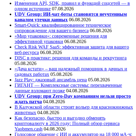
Изменения API, SDK, правил и функций соцсетей — в
одном источнике
07.08.2026
UDV Group: ИИ-чат-боты становятся неучтенным
каналом утечки данных
06.08.2026
Smart-Quick: квалифицированное техническое
сопровождение для вашего бизнеса
06.08.2026
«Мир упаковки»: современные решения для
эффективной упаковки
06.08.2026
Check Risk WAF SaaS: эффективная защита для вашего
веб-ресурса
06.08.2026
DISC в практике: решения для команды и рекрутинга
05.08.2026
«Дача кстати» – ваш надежный помощник в дачных и
садовых работах
05.08.2026
Jazz Play:
джазовый ансамбль цена
05.08.2026
ГИГАНТ — Комплексные системы: перехваченные
данные взломают позже
04.08.2026
UDV Group: при Zero-Day компаниям нельзя просто
ждать патча
04.08.2026
В Калужской области строят вольер для краснокнижных
животных
04.08.2026
Как безопасно, быстро и выгодно обменять
криптовалюту в 2026 году: Полный обзор сервиса
Yaobmen.cash
04.08.2026
Голосовое общение с ИИ и аккумулятор на 18 000 мА·ч: