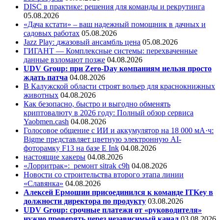
DISC в практике: решения для команды и рекрутинга
05.08.2026
«Дача кстати» – ваш надежный помощник в дачных и
садовых работах
05.08.2026
Jazz Play:
джазовый ансамбль цена
05.08.2026
ГИГАНТ — Комплексные системы: перехваченные
данные взломают позже
04.08.2026
UDV Group: при Zero-Day компаниям нельзя просто
ждать патча
04.08.2026
В Калужской области строят вольер для краснокнижных
животных
04.08.2026
Как безопасно, быстро и выгодно обменять
криптовалюту в 2026 году: Полный обзор сервиса
Yaobmen.cash
04.08.2026
Голосовое общение с ИИ и аккумулятор на 18 000 мА·ч:
Bigme представляет цветную электронную AI-
фоторамку F13 на базе E Ink
04.08.2026
настоящие хакеры
04.08.2026
«Лорритрак»:
ремонт sitrak c9h
04.08.2026
Новости со строительства второго этапа линии
«Славянка»
04.08.2026
Алексей Ермошин присоединился к команде ITKey в
должности директора по продукту
03.08.2026
UDV Group: срочные платежи от «руководителя»
нужно проверять через независимый канал
03.08.2026