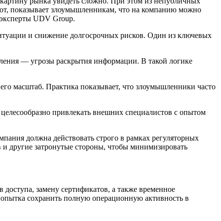
ую картину рынка увидеть сложно. При этом из непубличных
орот, показывает злоумышленникам, что на компанию можно
 эксперты UDV Group.
ситуации и снижение долгосрочных рисков. Один из ключевых
ления — угрозы раскрытия информации. В такой логике
 его масштаб. Практика показывает, что злоумышленники часто
 целесообразно привлекать внешних специалистов с опытом
мпания должна действовать строго в рамках регуляторных
в и другие затронутые стороны, чтобы минимизировать
 доступа, замену сертификатов, а также временное
 попытка сохранить полную операционную активность в