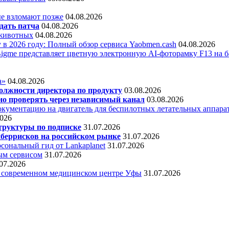
е взломают позже
04.08.2026
дать патча
04.08.2026
 животных
04.08.2026
 в 2026 году: Полный обзор сервиса Yaobmen.cash
04.08.2026
Bigme представляет цветную электронную AI-фоторамку F13 на ба
а»
04.08.2026
олжности директора по продукту
03.08.2026
о проверять через независимый канал
03.08.2026
кументацию на двигатель для беспилотных летательных аппара
2026
труктуры по подписке
31.07.2026
беррисков на российском рынке
31.07.2026
сональный гид от Lankaplanet
31.07.2026
ным сервисом
31.07.2026
07.2026
в современном медицинском центре Уфы
31.07.2026