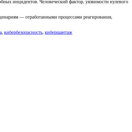
обных инцидентов. Человеческий фактор, уязвимости нулевого
 сценариям — отработанными процессами реагирования,
а
,
кибербезопасность
,
кибершантаж