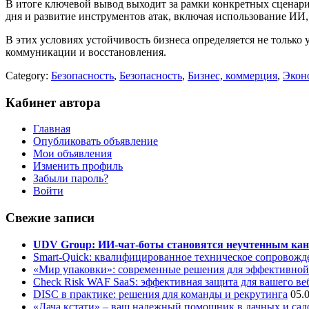
В итоге ключевой вывод выходит за рамки конкретных сценари
дня и развитие инструментов атак, включая использование ИИ
В этих условиях устойчивость бизнеса определяется не тольк
коммуникации и восстановления.
Category:
Безопасность
,
Безопасность
,
Бизнес, коммерция
,
Эконо
Кабинет автора
Главная
Опубликовать объявление
Мои объявления
Изменить профиль
Забыли пароль?
Войти
Свежие записи
UDV Group: ИИ-чат-боты становятся неучтенным кан
Smart-Quick: квалифицированное техническое сопровожде
«Мир упаковки»: современные решения для эффективной
Check Risk WAF SaaS: эффективная защита для вашего ве
DISC в практике: решения для команды и рекрутинга
05.
«Дача кстати» – ваш надежный помощник в дачных и сад