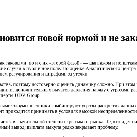
овится новой нормой и не за
и как таковыми, но и с их «второй фазой» — шантажом и попытк
кие случаи в публичное поле. По оценке Аналитического центр
ием регулирования и штрафами за утечки.
тва, поэтому достоверно оценить динамику сложно. При этом н
дин из дополнительных рычагов давления наряду с угрозами ра
ксперты UDV Group.
ксными: злоумышленники комбинируют угрозы раскрытия данных, 
ент приходится принимать в условиях высокой неопределенности
ется в значительной степени скрытым от рынка. Те, кто идет на
жный вывод: выплата выкупа редко закрывает проблему.