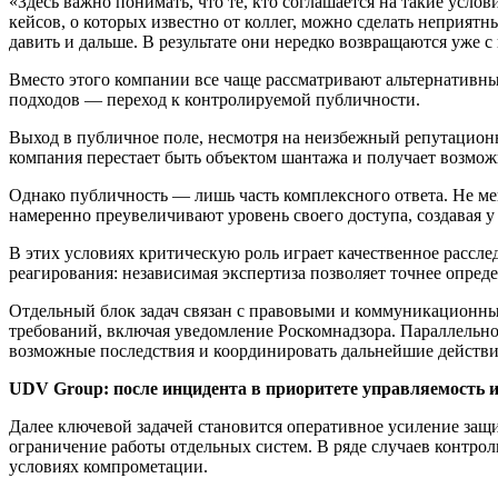
«Здесь важно понимать, что те, кто соглашается на такие усл
кейсов, о которых известно от коллег, можно сделать неприят
давить и дальше. В результате они нередко возвращаются уж
Вместо этого компании все чаще рассматривают альтернативны
подходов — переход к контролируемой публичности.
Выход в публичное поле, несмотря на неизбежный репутацион
компания перестает быть объектом шантажа и получает возмож
Однако публичность — лишь часть комплексного ответа. Не ме
намеренно преувеличивают уровень своего доступа, создавая
В этих условиях критическую роль играет качественное расс
реагирования: независимая экспертиза позволяет точнее опред
Отдельный блок задач связан с правовыми и коммуникационны
требований, включая уведомление Роскомнадзора. Параллельн
возможные последствия и координировать дальнейшие действи
UDV Group: после инцидента в приоритете управляемость и
Далее ключевой задачей становится оперативное усиление защи
ограничение работы отдельных систем. В ряде случаев контро
условиях компрометации.