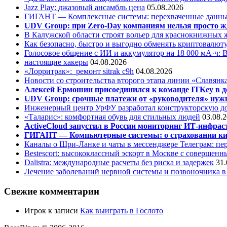
Jazz Play:
джазовый ансамбль цена
05.08.2026
ГИГАНТ — Комплексные системы: перехваченные данны
UDV Group: при Zero-Day компаниям нельзя просто ж
В Калужской области строят вольер для краснокнижных
Как безопасно, быстро и выгодно обменять криптовалюту
Голосовое общение с ИИ и аккумулятор на 18 000 мА·ч: 
настоящие хакеры
04.08.2026
«Лорритрак»:
ремонт sitrak c9h
04.08.2026
Новости со строительства второго этапа линии «Славянк
Алексей Ермошин присоединился к команде ITKey в д
UDV Group: срочные платежи от «руководителя» нужн
Инженерный центр УрФУ разработал конструкторскую до
«Таларис»: комфортная обувь для стильных людей
03.08.
ActiveCloud запустил в России мониторинг ИТ-инфрас
ГИГАНТ — Компьютерные системы: о страховании ки
Каналы о Шри-Ланке и чаты в мессенджере Телеграм: пер
Bestescort: высококлассный эскорт в Москве с совершен
Dalistra: международные расчеты без риска и задержек
31.
Лечение заболеваний нервной системы и позвоночника 
Свежие комментарии
Игрок
к записи
Как выиграть в Гослото