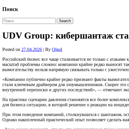
Поиск
UDV Group: кибершантаж стан
Posted on
27.04.2026
| By
OlgaI
Российский бизнес все чаще сталкивается не только с атакам
масштаб проблемы сложно: компании крайне редко выносят та
вымогательству нельзя напрямую связывать только с ужесточен
«Компании публично крайне редко признают факты вымогательс
стали ключевым драйвером для злоумышленников. Скорее это о
внутренней переписки и других последствий», — отмечают э
На практике сценарии давления становятся все более компле
для бизнеса ситуацию, в которой решение о реакции на инцид
При этом поведение компаний, столкнувшихся с шантажом, оста
Однако накопленный практический опыт позволяет сделать ва