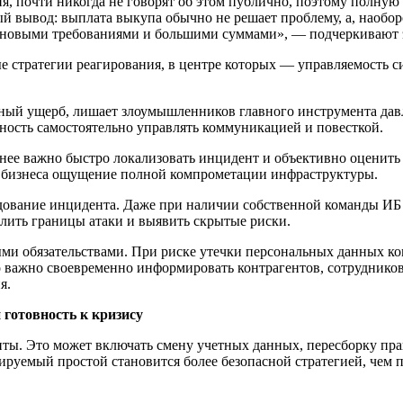
овия, почти никогда не говорят об этом публично, поэтому полн
ный вывод: выплата выкупа обычно не решает проблему, а, наоб
е с новыми требованиями и большими суммами», — подчеркивают
е стратегии реагирования, в центре которых — управляемость 
ный ущерб, лишает злоумышленников главного инструмента дав
ность самостоятельно управлять коммуникацией и повесткой.
нее важно быстро локализовать инцидент и объективно оценить
 у бизнеса ощущение полной компрометации инфраструктуры.
ледование инцидента. Даже при наличии собственной команды ИБ
елить границы атаки и выявить скрытые риски.
ми обязательствами. При риске утечки персональных данных ко
о важно своевременно информировать контрагентов, сотруднико
я.
 готовность к кризису
ты. Это может включать смену учетных данных, пересборку прав
лируемый простой становится более безопасной стратегией, чем