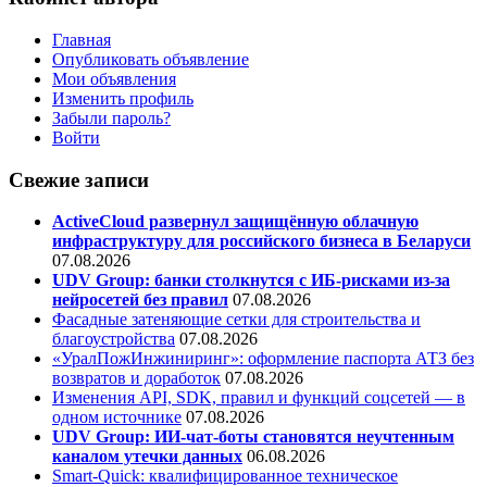
Главная
Опубликовать объявление
Мои объявления
Изменить профиль
Забыли пароль?
Войти
Свежие записи
ActiveCloud развернул защищённую облачную
инфраструктуру для российского бизнеса в Беларуси
07.08.2026
UDV Group: банки столкнутся с ИБ-рисками из-за
нейросетей без правил
07.08.2026
Фасадные затеняющие сетки для строительства и
благоустройства
07.08.2026
«УралПожИнжиниринг»: оформление паспорта АТЗ без
возвратов и доработок
07.08.2026
Изменения API, SDK, правил и функций соцсетей — в
одном источнике
07.08.2026
UDV Group: ИИ-чат-боты становятся неучтенным
каналом утечки данных
06.08.2026
Smart-Quick: квалифицированное техническое