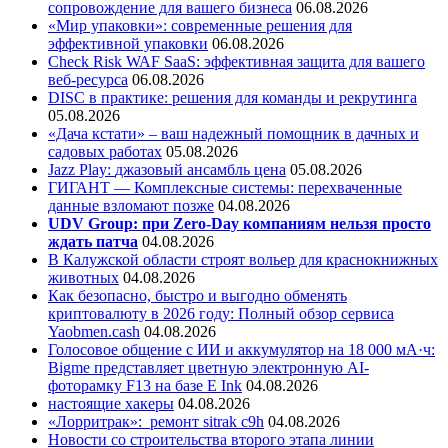
сопровождение для вашего бизнеса
06.08.2026
«Мир упаковки»: современные решения для
эффективной упаковки
06.08.2026
Check Risk WAF SaaS: эффективная защита для вашего
веб-ресурса
06.08.2026
DISC в практике: решения для команды и рекрутинга
05.08.2026
«Дача кстати» – ваш надежный помощник в дачных и
садовых работах
05.08.2026
Jazz Play:
джазовый ансамбль цена
05.08.2026
ГИГАНТ — Комплексные системы: перехваченные
данные взломают позже
04.08.2026
UDV Group: при Zero-Day компаниям нельзя просто
ждать патча
04.08.2026
В Калужской области строят вольер для краснокнижных
животных
04.08.2026
Как безопасно, быстро и выгодно обменять
криптовалюту в 2026 году: Полный обзор сервиса
Yaobmen.cash
04.08.2026
Голосовое общение с ИИ и аккумулятор на 18 000 мА·ч:
Bigme представляет цветную электронную AI-
фоторамку F13 на базе E Ink
04.08.2026
настоящие хакеры
04.08.2026
«Лорритрак»:
ремонт sitrak c9h
04.08.2026
Новости со строительства второго этапа линии