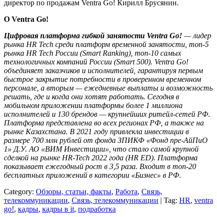
директор по продажам Ventra Go! Кирилл Брусянин.
О Ventra Go!
Цифровая платформа гибкой занятости Ventra Go!
— лидер
рынка HR Tech среди платформ временной занятости, топ-5
рынка HR Tech России (Smart Ranking), топ-10 самых
технологичных компаний России (Smart 500). Ventra Go!
объединяет заказчиков и исполнителей, гарантируя первым
быстрое закрытие потребности в проверенном временном
персонале, а вторым — ежедневные выплаты и возможность
решать, где и когда они хотят работать. Сегодня в
мобильном приложении платформы более 1 миллиона
исполнителей и 130 брендов — крупнейших ритейл-сетей РФ.
Платформа представлена во всех регионах РФ, а также на
рынке Казахстана. В 2021 году привлекла инвестиции в
размере 700 млн рублей от фонда ЗПИКФ «Фонд пре-АйПиО
1» Д.У. АО «ВИМ Инвестиции», что стало самой крупной
сделкой на рынке HR-Tech 2022 года (HR ED). Платформа
показывает ежегодный рост в 3,5 раза. Входит в топ-20
бесплатных приложений в категории «Бизнес» в РФ.
Category:
Обзоры, статьи, факты
,
Работа
,
Связь,
телекоммуникации
,
Связь, телекоммуникации
| Tag:
HR
,
ventra
go!
,
кадры
,
кадры в it
,
подработка