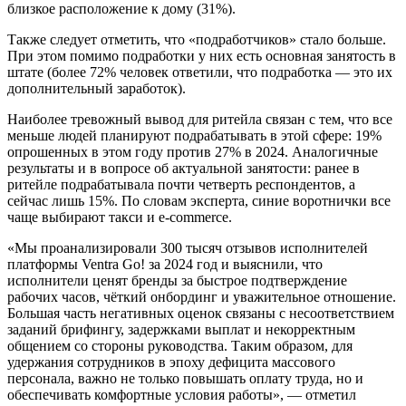
близкое расположение к дому (31%).
Также следует отметить, что «подработчиков» стало больше.
При этом помимо подработки у них есть основная занятость в
штате (более 72% человек ответили, что подработка — это их
дополнительный заработок).
Наиболее тревожный вывод для ритейла связан с тем, что все
меньше людей планируют подрабатывать в этой сфере: 19%
опрошенных в этом году против 27% в 2024. Аналогичные
результаты и в вопросе об актуальной занятости: ранее в
ритейле подрабатывала почти четверть респондентов, а
сейчас лишь 15%. По словам эксперта, синие воротнички все
чаще выбирают такси и e-commerce.
«Мы проанализировали 300 тысяч отзывов исполнителей
платформы Ventra Go! за 2024 год и выяснили, что
исполнители ценят бренды за быстрое подтверждение
рабочих часов, чёткий онбординг и уважительное отношение.
Большая часть негативных оценок связаны с несоответствием
заданий брифингу, задержками выплат и некорректным
общением со стороны руководства. Таким образом, для
удержания сотрудников в эпоху дефицита массового
персонала, важно не только повышать оплату труда, но и
обеспечивать комфортные условия работы», — отметил