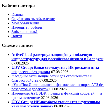
Кабинет автора
Главная
Опубликовать объявление
Мои объявления
Изменить профиль
Забыли пароль?
Войти
Свежие записи
ActiveCloud развернул защищённую облачную
инфраструктуру для российского бизнеса в Беларуси
07.08.2026
UDV Group: банки столкнутся с ИБ-рисками из-за
нейросетей без правил
07.08.2026
Фасадные затеняющие сетки для строительства и
благоустройства
07.08.2026
«УралПожИнжиниринг»: оформление паспорта АТЗ без
возвратов и доработок
07.08.2026
Изменения API, SDK, правил и функций соцсетей — в
одном источнике
07.08.2026
UDV Group: ИИ-чат-боты становятся неучтенным
каналом утечки данных
06.08.2026