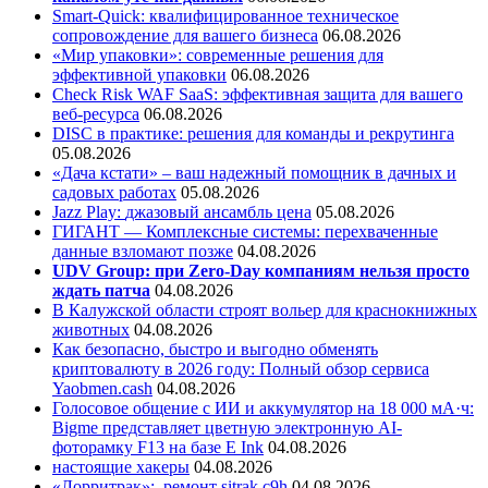
Smart-Quick: квалифицированное техническое
сопровождение для вашего бизнеса
06.08.2026
«Мир упаковки»: современные решения для
эффективной упаковки
06.08.2026
Check Risk WAF SaaS: эффективная защита для вашего
веб-ресурса
06.08.2026
DISC в практике: решения для команды и рекрутинга
05.08.2026
«Дача кстати» – ваш надежный помощник в дачных и
садовых работах
05.08.2026
Jazz Play:
джазовый ансамбль цена
05.08.2026
ГИГАНТ — Комплексные системы: перехваченные
данные взломают позже
04.08.2026
UDV Group: при Zero-Day компаниям нельзя просто
ждать патча
04.08.2026
В Калужской области строят вольер для краснокнижных
животных
04.08.2026
Как безопасно, быстро и выгодно обменять
криптовалюту в 2026 году: Полный обзор сервиса
Yaobmen.cash
04.08.2026
Голосовое общение с ИИ и аккумулятор на 18 000 мА·ч:
Bigme представляет цветную электронную AI-
фоторамку F13 на базе E Ink
04.08.2026
настоящие хакеры
04.08.2026
«Лорритрак»:
ремонт sitrak c9h
04.08.2026