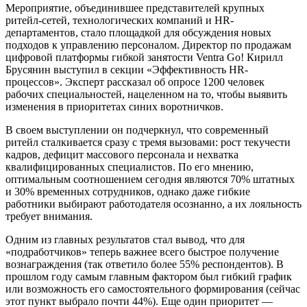
Мероприятие, объединившее представителей крупных
ритейл-сетей, технологических компаний и HR-
департаментов, стало площадкой для обсуждения новых
подходов к управлению персоналом. Директор по продажам
цифровой платформы гибкой занятости Ventra Go! Кирилл
Брусянин выступил в секции «Эффективность HR-
процессов». Эксперт рассказал об опросе 1200 человек
рабочих специальностей, нацеленном на то, чтобы выявить
изменения в приоритетах синих воротничков.
В своем выступлении он подчеркнул, что современный
ритейл сталкивается сразу с тремя вызовами: рост текучести
кадров, дефицит массового персонала и нехватка
квалифицированных специалистов. По его мнению,
оптимальным соотношением сегодня являются 70% штатных
и 30% временных сотрудников, однако даже гибкие
работники выбирают работодателя осознанно, а их лояльность
требует внимания.
Одним из главных результатов стал вывод, что для
«подработчиков» теперь важнее всего быстрое получение
вознаграждения (так ответило более 55% респондентов). В
прошлом году самым главным фактором был гибкий график
или возможность его самостоятельного формирования (сейчас
этот пункт выбрало почти 44%). Еще один приоритет —