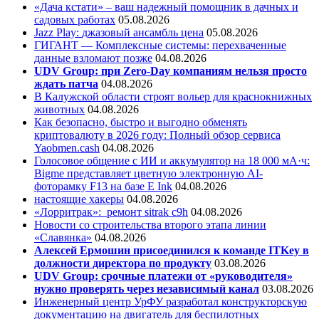
«Дача кстати» – ваш надежный помощник в дачных и
садовых работах
05.08.2026
Jazz Play:
джазовый ансамбль цена
05.08.2026
ГИГАНТ — Комплексные системы: перехваченные
данные взломают позже
04.08.2026
UDV Group: при Zero-Day компаниям нельзя просто
ждать патча
04.08.2026
В Калужской области строят вольер для краснокнижных
животных
04.08.2026
Как безопасно, быстро и выгодно обменять
криптовалюту в 2026 году: Полный обзор сервиса
Yaobmen.cash
04.08.2026
Голосовое общение с ИИ и аккумулятор на 18 000 мА·ч:
Bigme представляет цветную электронную AI-
фоторамку F13 на базе E Ink
04.08.2026
настоящие хакеры
04.08.2026
«Лорритрак»:
ремонт sitrak c9h
04.08.2026
Новости со строительства второго этапа линии
«Славянка»
04.08.2026
Алексей Ермошин присоединился к команде ITKey в
должности директора по продукту
03.08.2026
UDV Group: срочные платежи от «руководителя»
нужно проверять через независимый канал
03.08.2026
Инженерный центр УрФУ разработал конструкторскую
документацию на двигатель для беспилотных