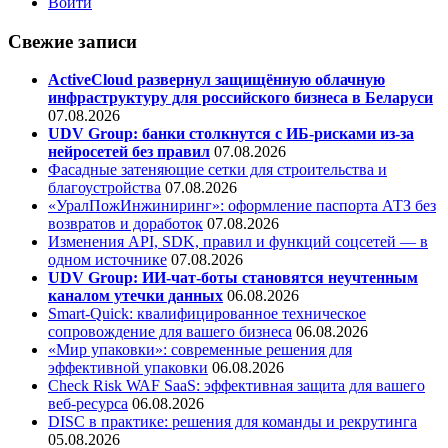
Войти
Свежие записи
ActiveCloud развернул защищённую облачную
инфраструктуру для российского бизнеса в Беларуси
07.08.2026
UDV Group: банки столкнутся с ИБ-рисками из-за
нейросетей без правил
07.08.2026
Фасадные затеняющие сетки для строительства и
благоустройства
07.08.2026
«УралПожИнжиниринг»: оформление паспорта АТЗ без
возвратов и доработок
07.08.2026
Изменения API, SDK, правил и функций соцсетей — в
одном источнике
07.08.2026
UDV Group: ИИ-чат-боты становятся неучтенным
каналом утечки данных
06.08.2026
Smart-Quick: квалифицированное техническое
сопровождение для вашего бизнеса
06.08.2026
«Мир упаковки»: современные решения для
эффективной упаковки
06.08.2026
Check Risk WAF SaaS: эффективная защита для вашего
веб-ресурса
06.08.2026
DISC в практике: решения для команды и рекрутинга
05.08.2026