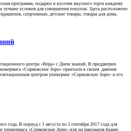
ная программа, подарки и кусочек вкусного торта каждому
 лучшие условия для совершения покупок. Здесь расположено
крашения, спортивные, детские товары, товары для дома,
аний
тационного центра «Вера» с Днем знаний. В преддверии
и универмага «Сормовские Зори» приехали к своим давним
абилитационным центром универмаг «Сормовские Зори» и его
 года. В период с 1 августа по 2 сентября 2017 года для
е универмага «Сормовские Зори» или на школьном базаре,