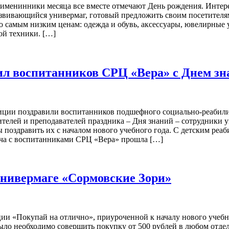
менинники месяца все вместе отмечают День рождения. Интерес
звивающийся универмаг, готовый предложить своим посетителям
 самым низким ценам: одежда и обувь, аксессуары, ювелирные у
ой техники. […]
ил воспитанников СРЦ «Вера» с Днем зн
диции поздравили воспитанников подшефного социально-реабили
учителей и преподавателей праздника – Дня знаний – сотрудник
ы поздравить их с началом нового учебного года. С детским ре
еча с воспитанниками СРЦ «Вера» прошла […]
универмаге «Сормовские Зори»
и «Покупай на отлично», приуроченной к началу нового учебного
ло необходимо совершить покупку от 500 рублей в любом отдел