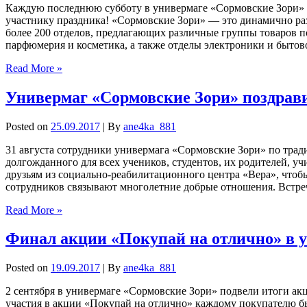
Каждую последнюю субботу в универмаге «Сормовские Зори» и
участнику праздника! «Сормовские Зори» — это динамично ра
более 200 отделов, предлагающих различные группы товаров по
парфюмерия и косметика, а также отделы электроники и бытов
Read More »
Универмаг «Сормовские Зори» поздрав
Posted on
25.09.2017
| By
ane4ka_881
31 августа сотрудники универмага «Сормовские Зори» по тра
долгожданного для всех учеников, студентов, их родителей, 
друзьям из социально-реабилитационного центра «Вера», чтоб
сотрудников связывают многолетние добрые отношения. Встр
Read More »
Финал акции «Покупай на отлично» в 
Posted on
19.09.2017
| By
ane4ka_881
2 сентября в универмаге «Сормовские Зори» подвели итоги акци
участия в акции «Покупай на отлично» каждому покупателю бы