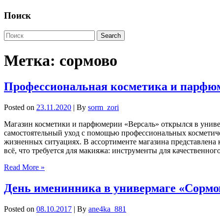
Поиск
Метка:
сормово
Профессиональная косметика и парфюм
Posted on
23.11.2020
| By
sorm_zori
Магазин косметики и парфюмерии «Версаль» открылся в универ
самостоятельный уход с помощью профессиональных косметичес
жизненных ситуациях. В ассортименте магазина представлена к
всё, что требуется для макияжа: инструменты для качественног
Read More »
День именинника в универмаге «Сормов
Posted on
08.10.2017
| By
ane4ka_881