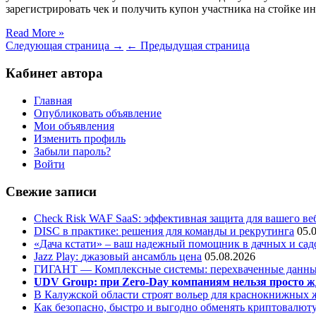
зарегистрировать чек и получить купон участника на стойке 
Read More »
Следующая страница →
← Предыдущая страница
Кабинет автора
Главная
Опубликовать объявление
Мои объявления
Изменить профиль
Забыли пароль?
Войти
Свежие записи
Check Risk WAF SaaS: эффективная защита для вашего ве
DISC в практике: решения для команды и рекрутинга
05.
«Дача кстати» – ваш надежный помощник в дачных и сад
Jazz Play:
джазовый ансамбль цена
05.08.2026
ГИГАНТ — Комплексные системы: перехваченные данны
UDV Group: при Zero-Day компаниям нельзя просто ж
В Калужской области строят вольер для краснокнижных
Как безопасно, быстро и выгодно обменять криптовалюту