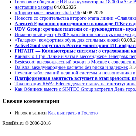
Голосовое общение с ИИ и аккумулятор на 18 000 мА·ч: 
настоящие хакеры
04.08.2026
«Лорритрак»:
ремонт sitrak c9h
04.08.2026
Новости со строительства второго этапа линии «Славянк
Алексей Ермошин присоединился к команде ITKey в д
UDV Group: срочные платежи от «руководителя» нужн
Инженерный центр УрФУ разработал конструкторскую до
«Таларис»: комфортная обувь для стильных людей
03.08.
ActiveCloud запустил в России мониторинг ИТ-инфрас
ГИГАНТ — Компьютерные системы: о страховании ки
Каналы о Шри-Ланке и чаты в мессенджере Телеграм: пер
Bestescort: высококлассный эскорт в Москве с совершен
Dalistra: международные расчеты без риска и задержек
31.
Лечение заболеваний нервной системы и позвоночника 
Платформенная занятость вступает в этап зрелости: п
Токенизация RWA: Edenex делает ставку на институцион
Как Обнинск вместе с SINTEC Group встретил День горо
Свежие комментарии
Игрок
к записи
Как выиграть в Гослото
RossBiz.ru © 2006-2016