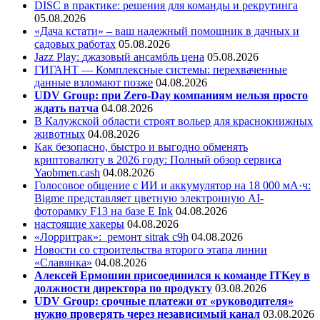
DISC в практике: решения для команды и рекрутинга
05.08.2026
«Дача кстати» – ваш надежный помощник в дачных и
садовых работах
05.08.2026
Jazz Play:
джазовый ансамбль цена
05.08.2026
ГИГАНТ — Комплексные системы: перехваченные
данные взломают позже
04.08.2026
UDV Group: при Zero-Day компаниям нельзя просто
ждать патча
04.08.2026
В Калужской области строят вольер для краснокнижных
животных
04.08.2026
Как безопасно, быстро и выгодно обменять
криптовалюту в 2026 году: Полный обзор сервиса
Yaobmen.cash
04.08.2026
Голосовое общение с ИИ и аккумулятор на 18 000 мА·ч:
Bigme представляет цветную электронную AI-
фоторамку F13 на базе E Ink
04.08.2026
настоящие хакеры
04.08.2026
«Лорритрак»:
ремонт sitrak c9h
04.08.2026
Новости со строительства второго этапа линии
«Славянка»
04.08.2026
Алексей Ермошин присоединился к команде ITKey в
должности директора по продукту
03.08.2026
UDV Group: срочные платежи от «руководителя»
нужно проверять через независимый канал
03.08.2026