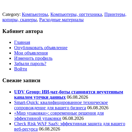
Category:
Компьютеры
,
Компьютеры, оргтехника
,
Принтеры,
копиры, сканеры
,
Расходные материалы
Кабинет автора
Главная
Опубликовать объявление
Мои объявления
Изменить профиль
Забыли пароль?
Войти
Свежие записи
UDV Group: ИИ-чат-боты становятся неучтенным
каналом утечки данных
06.08.2026
Smart-Quick: квалифицированное техническое
сопровождение для вашего бизнеса
06.08.2026
«Мир упаковки»: современные решения для
эффективной упаковки
06.08.2026
Check Risk WAF SaaS: эффективная защита для вашего
веб-ресурса
06.08.2026