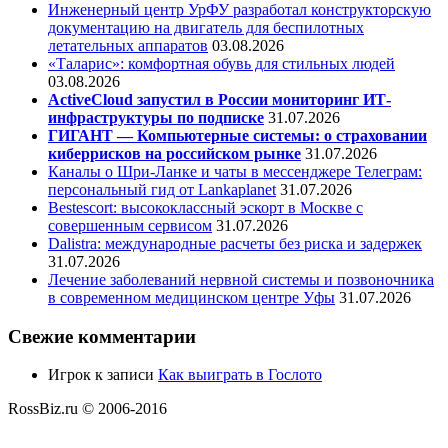
Инженерный центр УрФУ разработал конструкторскую
документацию на двигатель для беспилотных
летательных аппаратов
03.08.2026
«Таларис»: комфортная обувь для стильных людей
03.08.2026
ActiveCloud запустил в России мониторинг ИТ-
инфраструктуры по подписке
31.07.2026
ГИГАНТ — Компьютерные системы: о страховании
киберрисков на российском рынке
31.07.2026
Каналы о Шри-Ланке и чаты в мессенджере Телеграм:
персональный гид от Lankaplanet
31.07.2026
Bestescort: высококлассный эскорт в Москве с
совершенным сервисом
31.07.2026
Dalistra: международные расчеты без риска и задержек
31.07.2026
Лечение заболеваний нервной системы и позвоночника
в современном медицинском центре Уфы
31.07.2026
Свежие комментарии
Игрок
к записи
Как выиграть в Гослото
RossBiz.ru © 2006-2016