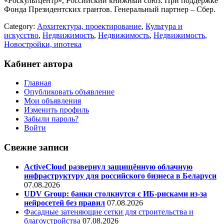
«Роскультцентр», Российский книжный союз. При поддержке
Фонда Президентских грантов. Генеральный партнер – Сбер.
Category:
Архитектура, проектирование
,
Культура и
искусство
,
Недвижимость
,
Недвижимость
,
Недвижимость
,
Новостройки, ипотека
Кабинет автора
Главная
Опубликовать объявление
Мои объявления
Изменить профиль
Забыли пароль?
Войти
Свежие записи
ActiveCloud развернул защищённую облачную
инфраструктуру для российского бизнеса в Беларуси
07.08.2026
UDV Group: банки столкнутся с ИБ-рисками из-за
нейросетей без правил
07.08.2026
Фасадные затеняющие сетки для строительства и
благоустройства
07.08.2026