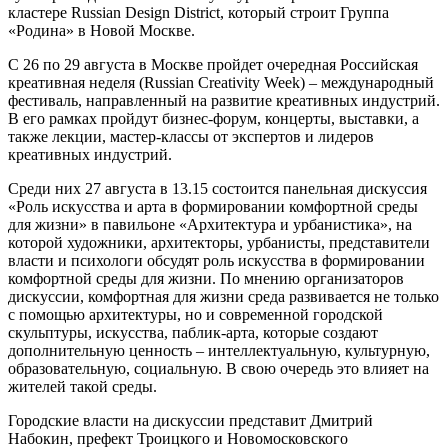
кластере Russian Design District, который строит Группа
«Родина» в Новой Москве.
С 26 по 29 августа в Москве пройдет очередная Российская
креативная неделя (Russian Creativity Week) – международный
фестиваль, направленный на развитие креативных индустрий.
В его рамках пройдут бизнес-форум, концерты, выставки, а
также лекции, мастер-классы от экспертов и лидеров
креативных индустрий.
Среди них 27 августа в 13.15 состоится панельная дискуссия
«Роль искусства и арта в формировании комфортной среды
для жизни» в павильоне «Архитектура и урбанистика», на
которой художники, архитекторы, урбанисты, представители
власти и психологи обсудят роль искусства в формировании
комфортной среды для жизни. По мнению организаторов
дискуссии, комфортная для жизни среда развивается не только
с помощью архитектуры, но и современной городской
скульптуры, искусства, паблик-арта, которые создают
дополнительную ценность – интеллектуальную, культурную,
образовательную, социальную. В свою очередь это влияет на
жителей такой среды.
Городские власти на дискуссии представит Дмитрий
Набокин, префект Троицкого и Новомосковского