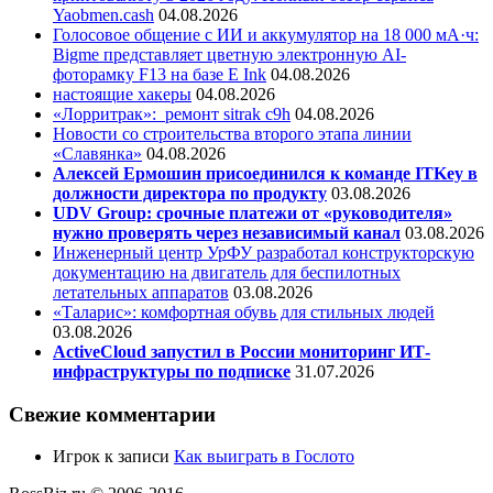
Yaobmen.cash
04.08.2026
Голосовое общение с ИИ и аккумулятор на 18 000 мА·ч:
Bigme представляет цветную электронную AI-
фоторамку F13 на базе E Ink
04.08.2026
настоящие хакеры
04.08.2026
«Лорритрак»:
ремонт sitrak c9h
04.08.2026
Новости со строительства второго этапа линии
«Славянка»
04.08.2026
Алексей Ермошин присоединился к команде ITKey в
должности директора по продукту
03.08.2026
UDV Group: срочные платежи от «руководителя»
нужно проверять через независимый канал
03.08.2026
Инженерный центр УрФУ разработал конструкторскую
документацию на двигатель для беспилотных
летательных аппаратов
03.08.2026
«Таларис»: комфортная обувь для стильных людей
03.08.2026
ActiveCloud запустил в России мониторинг ИТ-
инфраструктуры по подписке
31.07.2026
Свежие комментарии
Игрок
к записи
Как выиграть в Гослото