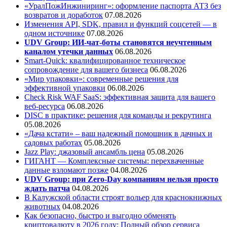
«УралПожИнжиниринг»: оформление паспорта АТЗ без
возвратов и доработок
07.08.2026
Изменения API, SDK, правил и функций соцсетей — в
одном источнике
07.08.2026
UDV Group: ИИ-чат-боты становятся неучтенным
каналом утечки данных
06.08.2026
Smart-Quick: квалифицированное техническое
сопровождение для вашего бизнеса
06.08.2026
«Мир упаковки»: современные решения для
эффективной упаковки
06.08.2026
Check Risk WAF SaaS: эффективная защита для вашего
веб-ресурса
06.08.2026
DISC в практике: решения для команды и рекрутинга
05.08.2026
«Дача кстати» – ваш надежный помощник в дачных и
садовых работах
05.08.2026
Jazz Play:
джазовый ансамбль цена
05.08.2026
ГИГАНТ — Комплексные системы: перехваченные
данные взломают позже
04.08.2026
UDV Group: при Zero-Day компаниям нельзя просто
ждать патча
04.08.2026
В Калужской области строят вольер для краснокнижных
животных
04.08.2026
Как безопасно, быстро и выгодно обменять
криптовалюту в 2026 году: Полный обзор сервиса