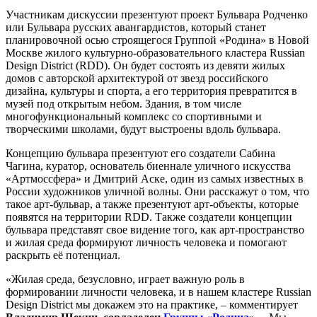
Участникам дискуссии презентуют проект Бульвара Родченко
или Бульвара русских авангардистов, который станет
планировочной осью строящегося Группой «Родина» в Новой
Москве жилого культурно-образовательного кластера Russian
Design District (RDD). Он будет состоять из девяти жилых
домов с авторской архитектурой от звезд российского
дизайна, культуры и спорта, а его территория превратится в
музей под открытым небом. Здания, в том числе
многофункциональный комплекс со спортивными и
творческими школами, будут выстроены вдоль бульвара.
Концепцию бульвара презентуют его создатели Сабина
Чагина, куратор, основатель биеннале уличного искусства
«Артмоссфера» и Дмитрий Аске, один из самых известных в
России художников уличной волны. Они расскажут о том, что
такое арт-бульвар, а также презентуют арт-объекты, которые
появятся на территории RDD. Также создатели концепции
бульвара представят свое видение того, как арт-пространство
и жилая среда формируют личность человека и помогают
раскрыть её потенциал.
«Жилая среда, безусловно, играет важную роль в
формировании личности человека, и в нашем кластере Russian
Design District мы докажем это на практике, – комментирует