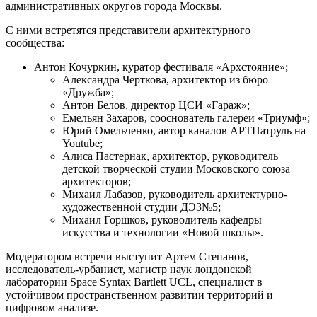
административных округов города Москвы.
С ними встретятся представители архитектурного
сообщества:
Антон Кочуркин, куратор фестиваля «Архстояние»;
Александра Черткова, архитектор из бюро
«Дружба»;
Антон Белов, директор ЦСИ «Гараж»;
Емельян Захаров, сооснователь галереи «Триумф»;
Юрий Омельченко, автор каналов АРТПатруль на
Youtube;
Алиса Пастернак, архитектор, руководитель
детской творческой студии Московского союза
архитекторов;
Михаил Лабазов, руководитель архитектурно-
художественной студии ДЭЗ№5;
Михаил Горшков, руководитель кафедры
искусства и технологии «Новой школы».
Модератором встречи выступит Артем Степанов,
исследователь-урбанист, магистр наук лондонской
лаборатории Space Syntax Bartlett UCL, специалист в
устойчивом пространственном развитии территорий и
цифровом анализе.