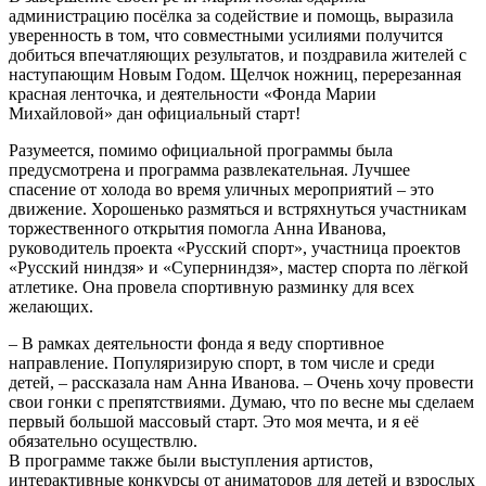
администрацию посёлка за содействие и помощь, выразила
уверенность в том, что совместными усилиями получится
добиться впечатляющих результатов, и поздравила жителей с
наступающим Новым Годом. Щелчок ножниц, перерезанная
красная ленточка, и деятельности «Фонда Марии
Михайловой» дан официальный старт!
Разумеется, помимо официальной программы была
предусмотрена и программа развлекательная. Лучшее
спасение от холода во время уличных мероприятий – это
движение. Хорошенько размяться и встряхнуться участникам
торжественного открытия помогла Анна Иванова,
руководитель проекта «Русский спорт», участница проектов
«Русский ниндзя» и «Суперниндзя», мастер спорта по лёгкой
атлетике. Она провела спортивную разминку для всех
желающих.
– В рамках деятельности фонда я веду спортивное
направление. Популяризирую спорт, в том числе и среди
детей, – рассказала нам Анна Иванова. – Очень хочу провести
свои гонки с препятствиями. Думаю, что по весне мы сделаем
первый большой массовый старт. Это моя мечта, и я её
обязательно осуществлю.
В программе также были выступления артистов,
интерактивные конкурсы от аниматоров для детей и взрослых