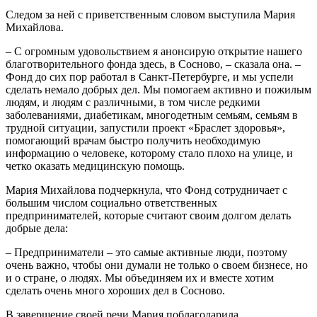
Следом за ней с приветственным словом выступила Мария
Михайлова.
– С огромным удовольствием я анонсирую открытие нашего
благотворительного фонда здесь, в Сосново, – сказала она. –
Фонд до сих пор работал в Санкт-Петербурге, и мы успели
сделать немало добрых дел. Мы помогаем активно и пожилым
людям, и людям с различными, в том числе редкими
заболеваниями, диабетикам, многодетным семьям, семьям в
трудной ситуации, запустили проект «Браслет здоровья»,
помогающий врачам быстро получить необходимую
информацию о человеке, которому стало плохо на улице, и
четко оказать медицинскую помощь.
Мария Михайлова подчеркнула, что Фонд сотрудничает с
большим числом социально ответственных
предпринимателей, которые считают своим долгом делать
добрые дела:
– Предприниматели – это самые активные люди, поэтому
очень важно, чтобы они думали не только о своем бизнесе, но
и о стране, о людях. Мы объединяем их и вместе хотим
сделать очень много хороших дел в Сосново.
В завершение своей речи Мария поблагодарила