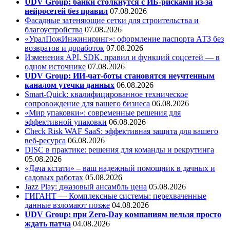
UDV Group: банки столкнутся с ИБ-рисками из-за
нейросетей без правил
07.08.2026
Фасадные затеняющие сетки для строительства и
благоустройства
07.08.2026
«УралПожИнжиниринг»: оформление паспорта АТЗ без
возвратов и доработок
07.08.2026
Изменения API, SDK, правил и функций соцсетей — в
одном источнике
07.08.2026
UDV Group: ИИ-чат-боты становятся неучтенным
каналом утечки данных
06.08.2026
Smart-Quick: квалифицированное техническое
сопровождение для вашего бизнеса
06.08.2026
«Мир упаковки»: современные решения для
эффективной упаковки
06.08.2026
Check Risk WAF SaaS: эффективная защита для вашего
веб-ресурса
06.08.2026
DISC в практике: решения для команды и рекрутинга
05.08.2026
«Дача кстати» – ваш надежный помощник в дачных и
садовых работах
05.08.2026
Jazz Play:
джазовый ансамбль цена
05.08.2026
ГИГАНТ — Комплексные системы: перехваченные
данные взломают позже
04.08.2026
UDV Group: при Zero-Day компаниям нельзя просто
ждать патча
04.08.2026