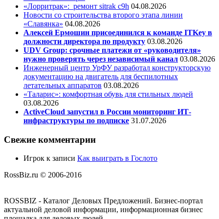
«Лорритрак»:
ремонт sitrak c9h
04.08.2026
Новости со строительства второго этапа линии
«Славянка»
04.08.2026
Алексей Ермошин присоединился к команде ITKey в
должности директора по продукту
03.08.2026
UDV Group: срочные платежи от «руководителя»
нужно проверять через независимый канал
03.08.2026
Инженерный центр УрФУ разработал конструкторскую
документацию на двигатель для беспилотных
летательных аппаратов
03.08.2026
«Таларис»: комфортная обувь для стильных людей
03.08.2026
ActiveCloud запустил в России мониторинг ИТ-
инфраструктуры по подписке
31.07.2026
Свежие комментарии
Игрок
к записи
Как выиграть в Гослото
RossBiz.ru © 2006-2016
ROSSBIZ - Каталог Деловых Предложений. Бизнес-портал
актуальной деловой информации, информационная бизнес
площадка для деловых людей.