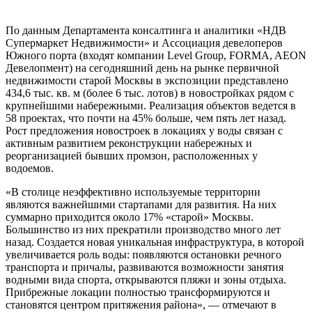
По данным Департамента консалтинга и аналитики «НДВ
Супермаркет Недвижимости» и Ассоциация девелоперов
Южного порта (входят компании Level Group, FORMA, AEON
Девелопмент) на сегодняшний день на рынке первичной
недвижимости старой Москвы в экспозиции представлено
434,6 тыс. кв. м (более 6 тыс. лотов) в новостройках рядом с
крупнейшими набережными. Реализация объектов ведется в
58 проектах, что почти на 45% больше, чем пять лет назад.
Рост предложения новостроек в локациях у воды связан с
активным развитием реконструкции набережных и
реорганизацией бывших промзон, расположенных у
водоемов.
«В столице неэффективно используемые территории
являются важнейшими стартапами для развития. На них
суммарно приходится около 17% «старой» Москвы.
Большинство из них прекратили производство много лет
назад. Создается новая уникальная инфраструктура, в которой
увеличивается роль воды: появляются остановки речного
транспорта и причалы, развиваются возможности занятия
водными вида спорта, открываются пляжи и зоны отдыха.
Прибрежные локации полностью трансформируются и
становятся центром притяжения района», — отмечают в