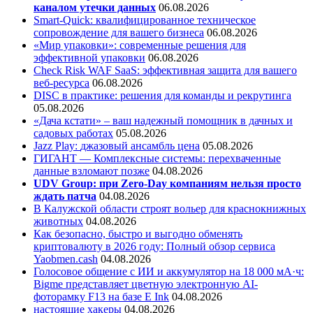
каналом утечки данных
06.08.2026
Smart-Quick: квалифицированное техническое
сопровождение для вашего бизнеса
06.08.2026
«Мир упаковки»: современные решения для
эффективной упаковки
06.08.2026
Check Risk WAF SaaS: эффективная защита для вашего
веб-ресурса
06.08.2026
DISC в практике: решения для команды и рекрутинга
05.08.2026
«Дача кстати» – ваш надежный помощник в дачных и
садовых работах
05.08.2026
Jazz Play:
джазовый ансамбль цена
05.08.2026
ГИГАНТ — Комплексные системы: перехваченные
данные взломают позже
04.08.2026
UDV Group: при Zero-Day компаниям нельзя просто
ждать патча
04.08.2026
В Калужской области строят вольер для краснокнижных
животных
04.08.2026
Как безопасно, быстро и выгодно обменять
криптовалюту в 2026 году: Полный обзор сервиса
Yaobmen.cash
04.08.2026
Голосовое общение с ИИ и аккумулятор на 18 000 мА·ч:
Bigme представляет цветную электронную AI-
фоторамку F13 на базе E Ink
04.08.2026
настоящие хакеры
04.08.2026