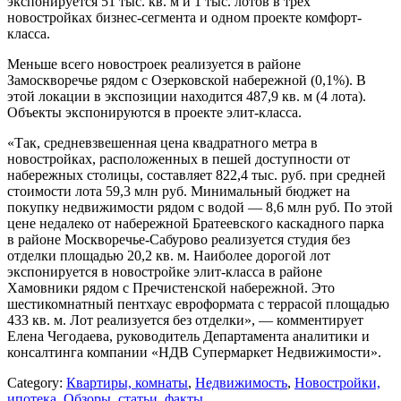
экспонируется 51 тыс. кв. м и 1 тыс. лотов в трех
новостройках бизнес-сегмента и одном проекте комфорт-
класса.
Меньше всего новостроек реализуется в районе
Замоскворечье рядом с Озерковской набережной (0,1%). В
этой локации в экспозиции находится 487,9 кв. м (4 лота).
Объекты экспонируются в проекте элит-класса.
«Так, средневзвешенная цена квадратного метра в
новостройках, расположенных в пешей доступности от
набережных столицы, составляет 822,4 тыс. руб. при средней
стоимости лота 59,3 млн руб. Минимальный бюджет на
покупку недвижимости рядом с водой — 8,6 млн руб. По этой
цене недалеко от набережной Братеевского каскадного парка
в районе Москворечье-Сабурово реализуется студия без
отделки площадью 20,2 кв. м. Наиболее дорогой лот
экспонируется в новостройке элит-класса в районе
Хамовники рядом с Пречистенской набережной. Это
шестикомнатный пентхаус евроформата с террасой площадью
433 кв. м. Лот реализуется без отделки», — комментирует
Елена Чегодаева, руководитель Департамента аналитики и
консалтинга компании «НДВ Супермаркет Недвижимости».
Category:
Квартиры, комнаты
,
Недвижимость
,
Новостройки,
ипотека
,
Обзоры, статьи, факты