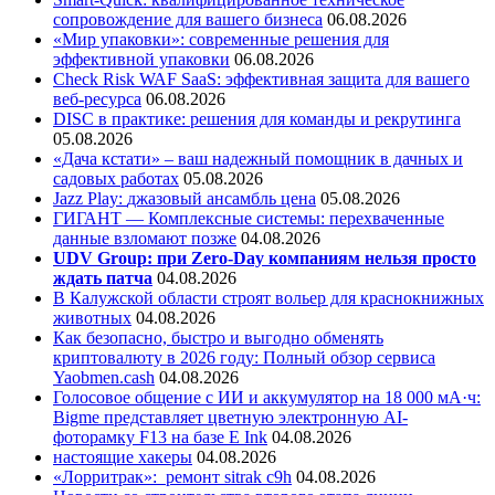
сопровождение для вашего бизнеса
06.08.2026
«Мир упаковки»: современные решения для
эффективной упаковки
06.08.2026
Check Risk WAF SaaS: эффективная защита для вашего
веб-ресурса
06.08.2026
DISC в практике: решения для команды и рекрутинга
05.08.2026
«Дача кстати» – ваш надежный помощник в дачных и
садовых работах
05.08.2026
Jazz Play:
джазовый ансамбль цена
05.08.2026
ГИГАНТ — Комплексные системы: перехваченные
данные взломают позже
04.08.2026
UDV Group: при Zero-Day компаниям нельзя просто
ждать патча
04.08.2026
В Калужской области строят вольер для краснокнижных
животных
04.08.2026
Как безопасно, быстро и выгодно обменять
криптовалюту в 2026 году: Полный обзор сервиса
Yaobmen.cash
04.08.2026
Голосовое общение с ИИ и аккумулятор на 18 000 мА·ч:
Bigme представляет цветную электронную AI-
фоторамку F13 на базе E Ink
04.08.2026
настоящие хакеры
04.08.2026
«Лорритрак»:
ремонт sitrak c9h
04.08.2026