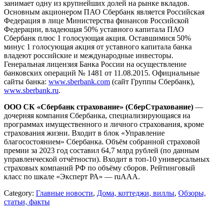
занимает одну из крупнейших долей на рынке вкладов.
Основным акционером ПАО Сбербанк является Российская
Федерация в лице Министерства финансов Российской
Федерации, владеющая 50% уставного капитала ПАО
Сбербанк плюс 1 голосующая акция. Оставшимися 50%
минус 1 голосующая акция от уставного капитала банка
владеют российские и международные инвесторы.
Генеральная лицензия Банка России на осуществление
банковских операций № 1481 от 11.08.2015. Официальные
сайты банка:
www.sberbank.com
(сайт Группы Сбербанк),
www.sberbank.ru
.
ООО СК «Сбербанк страхование» (СберСтрахование)
—
дочерняя компания Сбербанка, специализирующаяся на
программах имущественного и личного страхования, кроме
страхования жизни. Входит в блок «Управление
благосостоянием» Сбербанка. Объём собранной страховой
премии за 2023 год составил 64,7 млрд рублей (по данным
управленческой отчётности). Входит в топ-10 универсальных
страховых компаний РФ по объёму сборов. Рейтинговый
класс по шкале «Эксперт РА» — ruAAА.
Category:
Главные новости
,
Дома, коттеджи, виллы
,
Обзоры,
статьи, факты