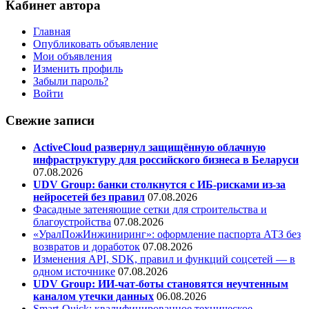
Кабинет автора
Главная
Опубликовать объявление
Мои объявления
Изменить профиль
Забыли пароль?
Войти
Свежие записи
ActiveCloud развернул защищённую облачную
инфраструктуру для российского бизнеса в Беларуси
07.08.2026
UDV Group: банки столкнутся с ИБ-рисками из-за
нейросетей без правил
07.08.2026
Фасадные затеняющие сетки для строительства и
благоустройства
07.08.2026
«УралПожИнжиниринг»: оформление паспорта АТЗ без
возвратов и доработок
07.08.2026
Изменения API, SDK, правил и функций соцсетей — в
одном источнике
07.08.2026
UDV Group: ИИ-чат-боты становятся неучтенным
каналом утечки данных
06.08.2026
Smart-Quick: квалифицированное техническое