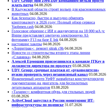
UDV Group: при Zero-Day компаниям нельзя просто
ждать патча
04.08.2026
В Калужской области строят вольер для краснокнижных
животных
04.08.2026
Как безопасно, быстро и выгодно обменять
криптовалюту в 2026 году: Полный обзор сервиса
Yaobmen.cash
04.08.2026
Голосовое общение с ИИ и аккумулятор на 18 000 мА·ч:
Bigme представляет цветную электронную AI-
фоторамку F13 на базе E Ink
04.08.2026
настоящие хакеры
04.08.2026
«Лорритрак»:
ремонт sitrak c9h
04.08.2026
Новости со строительства второго этапа линии
«Славянка»
04.08.2026
Алексей Ермошин присоединился к команде ITKey в
должности директора по продукту
03.08.2026
UDV Group: срочные платежи от «руководителя»
нужно проверять через независимый канал
03.08.2026
Инженерный центр УрФУ разработал конструкторскую
документацию на двигатель для беспилотных
летательных аппаратов
03.08.2026
«Таларис»: комфортная обувь для стильных людей
03.08.2026
ActiveCloud запустил в России мониторинг ИТ-
инфраструктуры по подписке
31.07.2026