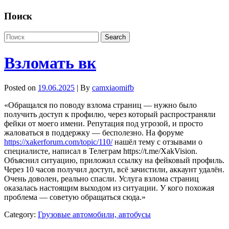
Поиск
Взломать вк
Posted on
19.06.2025
| By
camxiaomifb
«Обращался по поводу взлома страниц — нужно было
получить доступ к профилю, через который распространяли
фейки от моего имени. Репутация под угрозой, и просто
жаловаться в поддержку — бесполезно. На форуме
https://xakerforum.com/topic/110/
нашёл тему с отзывами о
специалисте, написал в Телеграм https://t.me/XakVision.
Объяснил ситуацию, приложил ссылку на фейковый профиль.
Через 10 часов получил доступ, всё зачистили, аккаунт удалён.
Очень доволен, реально спасли. Услуга взлома страниц
оказалась настоящим выходом из ситуации. У кого похожая
проблема — советую обращаться сюда.»
Category:
Грузовые автомобили, автобусы