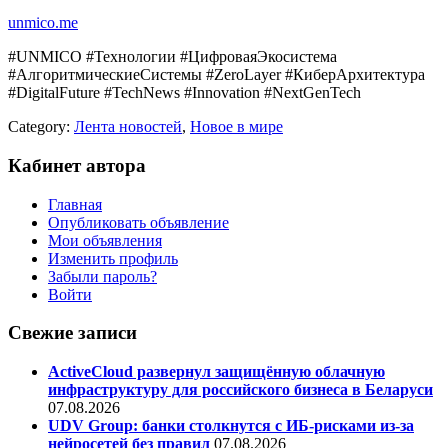
unmico.me
#UNMICO #Технологии #ЦифроваяЭкосистема
#АлгоритмическиеСистемы #ZeroLayer #КиберАрхитектура
#DigitalFuture #TechNews #Innovation #NextGenTech
Category:
Лента новостей
,
Новое в мире
Кабинет автора
Главная
Опубликовать объявление
Мои объявления
Изменить профиль
Забыли пароль?
Войти
Свежие записи
ActiveCloud развернул защищённую облачную
инфраструктуру для российского бизнеса в Беларуси
07.08.2026
UDV Group: банки столкнутся с ИБ-рисками из-за
нейросетей без правил
07.08.2026