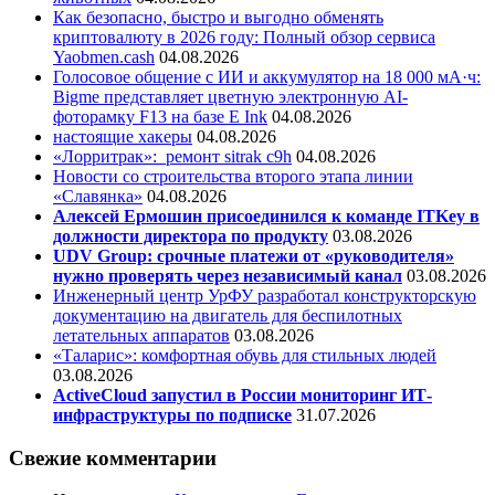
Как безопасно, быстро и выгодно обменять
криптовалюту в 2026 году: Полный обзор сервиса
Yaobmen.cash
04.08.2026
Голосовое общение с ИИ и аккумулятор на 18 000 мА·ч:
Bigme представляет цветную электронную AI-
фоторамку F13 на базе E Ink
04.08.2026
настоящие хакеры
04.08.2026
«Лорритрак»:
ремонт sitrak c9h
04.08.2026
Новости со строительства второго этапа линии
«Славянка»
04.08.2026
Алексей Ермошин присоединился к команде ITKey в
должности директора по продукту
03.08.2026
UDV Group: срочные платежи от «руководителя»
нужно проверять через независимый канал
03.08.2026
Инженерный центр УрФУ разработал конструкторскую
документацию на двигатель для беспилотных
летательных аппаратов
03.08.2026
«Таларис»: комфортная обувь для стильных людей
03.08.2026
ActiveCloud запустил в России мониторинг ИТ-
инфраструктуры по подписке
31.07.2026
Свежие комментарии