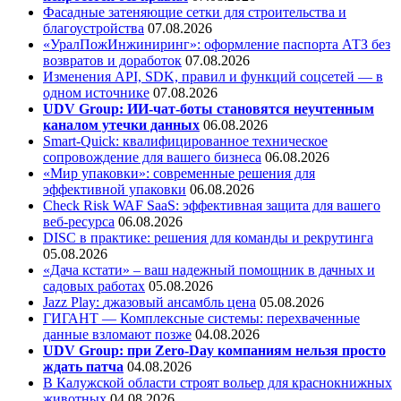
Фасадные затеняющие сетки для строительства и
благоустройства
07.08.2026
«УралПожИнжиниринг»: оформление паспорта АТЗ без
возвратов и доработок
07.08.2026
Изменения API, SDK, правил и функций соцсетей — в
одном источнике
07.08.2026
UDV Group: ИИ-чат-боты становятся неучтенным
каналом утечки данных
06.08.2026
Smart-Quick: квалифицированное техническое
сопровождение для вашего бизнеса
06.08.2026
«Мир упаковки»: современные решения для
эффективной упаковки
06.08.2026
Check Risk WAF SaaS: эффективная защита для вашего
веб-ресурса
06.08.2026
DISC в практике: решения для команды и рекрутинга
05.08.2026
«Дача кстати» – ваш надежный помощник в дачных и
садовых работах
05.08.2026
Jazz Play:
джазовый ансамбль цена
05.08.2026
ГИГАНТ — Комплексные системы: перехваченные
данные взломают позже
04.08.2026
UDV Group: при Zero-Day компаниям нельзя просто
ждать патча
04.08.2026
В Калужской области строят вольер для краснокнижных
животных
04.08.2026