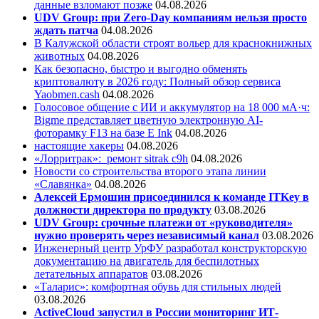
данные взломают позже
04.08.2026
UDV Group: при Zero-Day компаниям нельзя просто
ждать патча
04.08.2026
В Калужской области строят вольер для краснокнижных
животных
04.08.2026
Как безопасно, быстро и выгодно обменять
криптовалюту в 2026 году: Полный обзор сервиса
Yaobmen.cash
04.08.2026
Голосовое общение с ИИ и аккумулятор на 18 000 мА·ч:
Bigme представляет цветную электронную AI-
фоторамку F13 на базе E Ink
04.08.2026
настоящие хакеры
04.08.2026
«Лорритрак»:
ремонт sitrak c9h
04.08.2026
Новости со строительства второго этапа линии
«Славянка»
04.08.2026
Алексей Ермошин присоединился к команде ITKey в
должности директора по продукту
03.08.2026
UDV Group: срочные платежи от «руководителя»
нужно проверять через независимый канал
03.08.2026
Инженерный центр УрФУ разработал конструкторскую
документацию на двигатель для беспилотных
летательных аппаратов
03.08.2026
«Таларис»: комфортная обувь для стильных людей
03.08.2026
ActiveCloud запустил в России мониторинг ИТ-