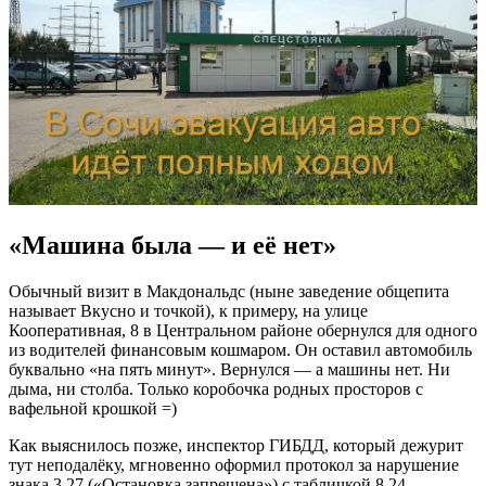
«Машина была — и её нет»
Обычный визит в Макдональдс (ныне заведение общепита
называет Вкусно и точкой), к примеру, на улице
Кооперативная, 8 в Центральном районе обернулся для одного
из водителей финансовым кошмаром. Он оставил автомобиль
буквально «на пять минут». Вернулся — а машины нет. Ни
дыма, ни столба. Только коробочка родных просторов с
вафельной крошкой =)
Как выяснилось позже, инспектор ГИБДД, который дежурит
тут неподалёку, мгновенно оформил протокол за нарушение
знака 3.27 («Остановка запрещена») с табличкой 8.24