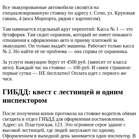
Все эвакуированные автомобили свозятся на
специализированную стоянку по адресу г. Сочи, ул. Круизная
гавань, 4 (коса Морпорта, рядом с картингом).
Там начинается отдельный круг перепетий: Касса № 1 — это
бутафория. Там сидит охранник, который не имеет никакого
отношения к оформлению авто и приему платежей за
эвакуацию. Он только выдаёт машины. Работает только касса
№ 2. Но найти её не проблема — она справа от охранника.
За услуги эвакуации берут от 4500 руб. (зависит от класса
авто). Каждый час на стоянке — 100 руб. И самое страшное:
первые сутки — НЕ бесплатно! Оплата идет с первого же
часа.
ГИБДД: квест с лестницей и одним
инспектором
После получения копии протокола на стоянке водитель обязан
съездить в отдел ГИБДД для оформления постановления.
Адрес: ул. Пластунская, 123. Это огромное серое здание с
высокой лестницей, где людей запускают по одному.
Оформлением в выходной день занимается один инспектор. В