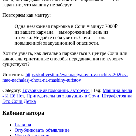
гарантии, что машину не заберут.
Повторяем как мантру:
Одна незаконная парковка в Сочи = минус 7000₽
из вашего кармана + вымороженный день из
отпуска. Не дайте себя увезти. Сочи — зона
повышенной эвакуационной опасности.
Хотите узнать, как легально парковаться в центре Сочи или
какие альтернативные способы передвижения по курорту
существуют?
Источник:
https://kubvesti.ru/evakuaciya-avto-v-sochi-v-2026-v-
mae-nachalasj-ohota-na-mashiny-turistov
Category:
Грузовые автомобили, автобусы
| Tag:
Машина Была
- И Её Нет
,
Принудительная эвакуация в Сочи
,
Штрафстоянка
,
Это Сочи Детка
Кабинет автора
Главная
Опубликовать объявление
Мои объявления