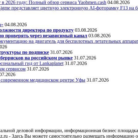
 в 2026 году: Полный обзор сервиса Yaobmen.cash
04.08.2026
Bigme представляет цветную электронную AI-фоторамку F13 на ба
а»
04.08.2026
олжности директора по продукту
03.08.2026
о проверять через независимый канал
03.08.2026
кументацию на двигатель для беспилотных летательных аппара
2026
труктуры по подписке
31.07.2026
беррисков на российском рынке
31.07.2026
сональный гид от Lankaplanet
31.07.2026
ным сервисом
31.07.2026
07.2026
в современном медицинском центре Уфы
31.07.2026
уальной деловой информации, информационная бизнес площадка
.ru - Здесь Вы можете самостоятельно размещать информацию о