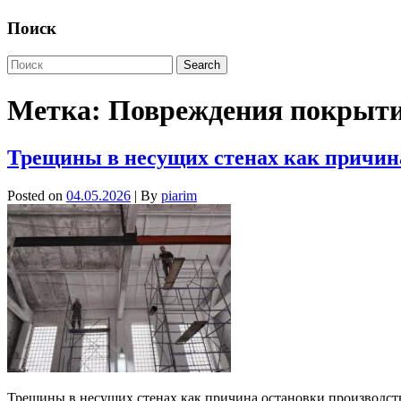
Поиск
Метка:
Повреждения покрыт
Трещины в несущих стенах как причина
Posted on
04.05.2026
| By
piarim
Трещины в несущих стенах как причина остановки производст