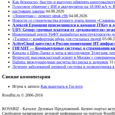
Как безопасно, быстро и выгодно обменять криптовалюту
Голосовое общение с ИИ и аккумулятор на 18 000 мА·ч: 
настоящие хакеры
04.08.2026
«Лорритрак»:
ремонт sitrak c9h
04.08.2026
Новости со строительства второго этапа линии «Славянк
Алексей Ермошин присоединился к команде ITKey в д
UDV Group: срочные платежи от «руководителя» нужн
Инженерный центр УрФУ разработал конструкторскую до
«Таларис»: комфортная обувь для стильных людей
03.08.
ActiveCloud запустил в России мониторинг ИТ-инфрас
ГИГАНТ — Компьютерные системы: о страховании ки
Каналы о Шри-Ланке и чаты в мессенджере Телеграм: пер
Bestescort: высококлассный эскорт в Москве с совершен
Dalistra: международные расчеты без риска и задержек
31.
Лечение заболеваний нервной системы и позвоночника 
Свежие комментарии
Игрок
к записи
Как выиграть в Гослото
RossBiz.ru © 2006-2016
ROSSBIZ - Каталог Деловых Предложений. Бизнес-портал акт
Свободное размещение деловой информации на портале RossBiz