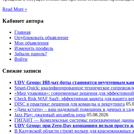
Read More »
Кабинет автора
Главная
Опубликовать объявление
Мои объявления
Изменить профиль
Забыли пароль?
Войти
Свежие записи
UDV Group: ИИ-чат-боты становятся неучтенным кан
Smart-Quick: квалифицированное техническое сопровожде
«Мир упаковки»: современные решения для эффективной
Check Risk WAF SaaS: эффективная защита для вашего ве
DISC в практике: решения для команды и рекрутинга
05.
«Дача кстати» – ваш надежный помощник в дачных и сад
Jazz Play:
джазовый ансамбль цена
05.08.2026
ГИГАНТ — Комплексные системы: перехваченные данны
UDV Group: при Zero-Day компаниям нельзя просто ж
В Калужской области строят вольер для краснокнижных