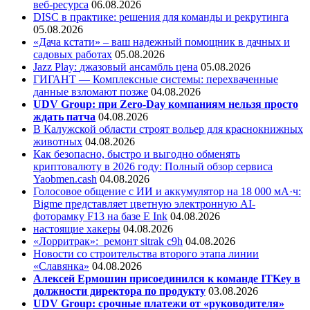
веб-ресурса
06.08.2026
DISC в практике: решения для команды и рекрутинга
05.08.2026
«Дача кстати» – ваш надежный помощник в дачных и
садовых работах
05.08.2026
Jazz Play:
джазовый ансамбль цена
05.08.2026
ГИГАНТ — Комплексные системы: перехваченные
данные взломают позже
04.08.2026
UDV Group: при Zero-Day компаниям нельзя просто
ждать патча
04.08.2026
В Калужской области строят вольер для краснокнижных
животных
04.08.2026
Как безопасно, быстро и выгодно обменять
криптовалюту в 2026 году: Полный обзор сервиса
Yaobmen.cash
04.08.2026
Голосовое общение с ИИ и аккумулятор на 18 000 мА·ч:
Bigme представляет цветную электронную AI-
фоторамку F13 на базе E Ink
04.08.2026
настоящие хакеры
04.08.2026
«Лорритрак»:
ремонт sitrak c9h
04.08.2026
Новости со строительства второго этапа линии
«Славянка»
04.08.2026
Алексей Ермошин присоединился к команде ITKey в
должности директора по продукту
03.08.2026
UDV Group: срочные платежи от «руководителя»