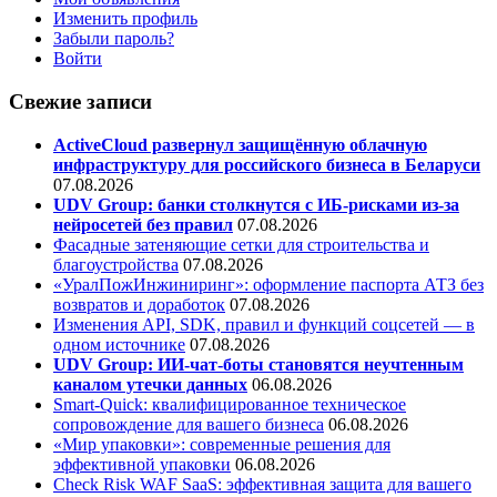
Изменить профиль
Забыли пароль?
Войти
Свежие записи
ActiveCloud развернул защищённую облачную
инфраструктуру для российского бизнеса в Беларуси
07.08.2026
UDV Group: банки столкнутся с ИБ-рисками из-за
нейросетей без правил
07.08.2026
Фасадные затеняющие сетки для строительства и
благоустройства
07.08.2026
«УралПожИнжиниринг»: оформление паспорта АТЗ без
возвратов и доработок
07.08.2026
Изменения API, SDK, правил и функций соцсетей — в
одном источнике
07.08.2026
UDV Group: ИИ-чат-боты становятся неучтенным
каналом утечки данных
06.08.2026
Smart-Quick: квалифицированное техническое
сопровождение для вашего бизнеса
06.08.2026
«Мир упаковки»: современные решения для
эффективной упаковки
06.08.2026
Check Risk WAF SaaS: эффективная защита для вашего