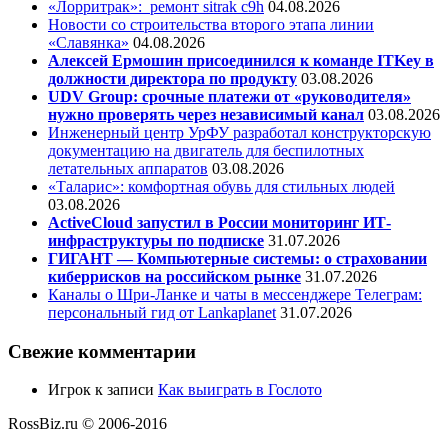
«Лорритрак»:
ремонт sitrak c9h
04.08.2026
Новости со строительства второго этапа линии
«Славянка»
04.08.2026
Алексей Ермошин присоединился к команде ITKey в
должности директора по продукту
03.08.2026
UDV Group: срочные платежи от «руководителя»
нужно проверять через независимый канал
03.08.2026
Инженерный центр УрФУ разработал конструкторскую
документацию на двигатель для беспилотных
летательных аппаратов
03.08.2026
«Таларис»: комфортная обувь для стильных людей
03.08.2026
ActiveCloud запустил в России мониторинг ИТ-
инфраструктуры по подписке
31.07.2026
ГИГАНТ — Компьютерные системы: о страховании
киберрисков на российском рынке
31.07.2026
Каналы о Шри-Ланке и чаты в мессенджере Телеграм:
персональный гид от Lankaplanet
31.07.2026
Свежие комментарии
Игрок
к записи
Как выиграть в Гослото
RossBiz.ru © 2006-2016