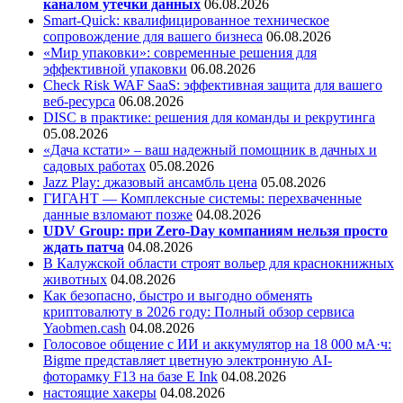
каналом утечки данных
06.08.2026
Smart-Quick: квалифицированное техническое
сопровождение для вашего бизнеса
06.08.2026
«Мир упаковки»: современные решения для
эффективной упаковки
06.08.2026
Check Risk WAF SaaS: эффективная защита для вашего
веб-ресурса
06.08.2026
DISC в практике: решения для команды и рекрутинга
05.08.2026
«Дача кстати» – ваш надежный помощник в дачных и
садовых работах
05.08.2026
Jazz Play:
джазовый ансамбль цена
05.08.2026
ГИГАНТ — Комплексные системы: перехваченные
данные взломают позже
04.08.2026
UDV Group: при Zero-Day компаниям нельзя просто
ждать патча
04.08.2026
В Калужской области строят вольер для краснокнижных
животных
04.08.2026
Как безопасно, быстро и выгодно обменять
криптовалюту в 2026 году: Полный обзор сервиса
Yaobmen.cash
04.08.2026
Голосовое общение с ИИ и аккумулятор на 18 000 мА·ч:
Bigme представляет цветную электронную AI-
фоторамку F13 на базе E Ink
04.08.2026
настоящие хакеры
04.08.2026