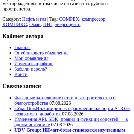
месторождениях, в том числе на газе из затрубного
пространства.
Category:
Нефть и газ
| Tag:
COMPEX
,
компрессор
,
КОМПЭКС
,
Оман
,
ПНГ
,
энергоцентр
Кабинет автора
Главная
Опубликовать объявление
Мои объявления
Изменить профиль
Забыли пароль?
Войти
Свежие записи
Фасадные затеняющие сетки для строительства и
благоустройства
07.08.2026
«УралПожИнжиниринг»: оформление паспорта АТЗ без
возвратов и доработок
07.08.2026
Изменения API, SDK, правил и функций соцсетей — в
одном источнике
07.08.2026
UDV Group: ИИ-чат-боты становятся неучтенным