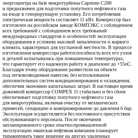
энергоцентра на базе микротурбины Capstone C200
и предназначен для подготовки попутного нефтяного газа
на входе в генерирующую установку. Его потребляемая
электрическая мощность составляет 11 кВт. Компрессор был
изготовлен на российском заводе КОМПЭКС с соблюдением
всех требований с соблюдением всех требований
международных стандартов и особенностей эксплуатации
оборудования в условиях высокой запыленности и жаркого
климата, характерных для пустынной местности. В процессе
изготовления компрессора работоспособность всех его узлов
и деталей испытывалась при повышенных температурах,
что гарантирует его надежную работу в диапазоне до +55оС.
Благодаря этому оборудование разместили на объекте
под легковозводимым навесом, без использования
дополнительных систем кондиционирования и охлаждения,
обеспечив экономию капитальных затрат. В настоящее время
дожимной компрессор COMPEX 11 стабильно и без сбоев
обеспечивает подготовку попутного нефтяного газа
для микротурбины, включая очистку от механических
примесей, сепарацию и компримирование до давления 6 бар.
Эксплуатация осуществляется без постоянного присутствия
обслуживающего персонала. После окончания
запланированного срока опытно-промышленной
эксплуатации оманская нефтяная компания планирует
тиражировать такое решение на других удаленных