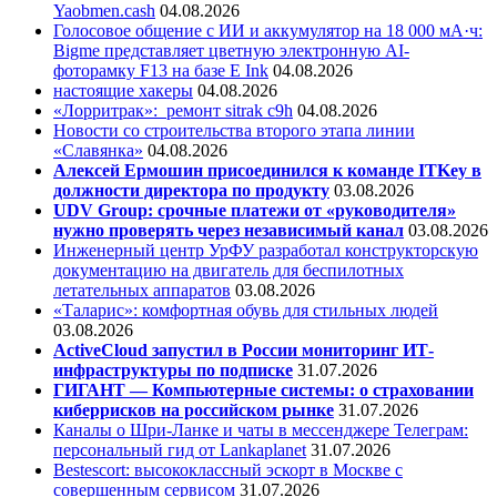
Yaobmen.cash
04.08.2026
Голосовое общение с ИИ и аккумулятор на 18 000 мА·ч:
Bigme представляет цветную электронную AI-
фоторамку F13 на базе E Ink
04.08.2026
настоящие хакеры
04.08.2026
«Лорритрак»:
ремонт sitrak c9h
04.08.2026
Новости со строительства второго этапа линии
«Славянка»
04.08.2026
Алексей Ермошин присоединился к команде ITKey в
должности директора по продукту
03.08.2026
UDV Group: срочные платежи от «руководителя»
нужно проверять через независимый канал
03.08.2026
Инженерный центр УрФУ разработал конструкторскую
документацию на двигатель для беспилотных
летательных аппаратов
03.08.2026
«Таларис»: комфортная обувь для стильных людей
03.08.2026
ActiveCloud запустил в России мониторинг ИТ-
инфраструктуры по подписке
31.07.2026
ГИГАНТ — Компьютерные системы: о страховании
киберрисков на российском рынке
31.07.2026
Каналы о Шри-Ланке и чаты в мессенджере Телеграм:
персональный гид от Lankaplanet
31.07.2026
Bestescort: высококлассный эскорт в Москве с
совершенным сервисом
31.07.2026