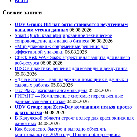
Войти
Свежие записи
UDV Group: ИИ-чат-боты становятся неучтенным
каналом утечки данных
06.08.2026
Smart-Quick: квалифицированное техническое
сопровождение для вашего бизнеса
06.08.2026
«Мир упаковки»: современные решения для
эффективной упаковки
06.08.2026
Check Risk WAF SaaS: эффективная защита для вашего
веб-ресурса
06.08.2026
DISC в практике: решения для команды и рекрутинга
05.08.2026
«Дача кстати» – ваш надежный помощник в дачных и
садовых работах
05.08.2026
Jazz Play:
джазовый ансамбль цена
05.08.2026
ГИГАНТ — Комплексные системы: перехваченные
данные взломают позже
04.08.2026
UDV Group: при Zero-Day компаниям нельзя просто
ждать патча
04.08.2026
В Калужской области строят вольер для краснокнижных
животных
04.08.2026
Как безопасно, быстро и выгодно обменять
криптовалюту в 2026 году: Полный обзор сервиса