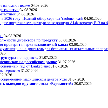
е взломают позже
04.08.2026
дать патча
04.08.2026
 животных
04.08.2026
 в 2026 году: Полный обзор сервиса Yaobmen.cash
04.08.2026
Bigme представляет цветную электронную AI-фоторамку F13 на ба
а»
04.08.2026
олжности директора по продукту
03.08.2026
о проверять через независимый канал
03.08.2026
кументацию на двигатель для беспилотных летательных аппара
2026
труктуры по подписке
31.07.2026
беррисков на российском рынке
31.07.2026
сональный гид от Lankaplanet
31.07.2026
ным сервисом
31.07.2026
07.2026
в современном медицинском центре Уфы
31.07.2026
ять выводов круглого стола «Ведомостей»
30.07.2026