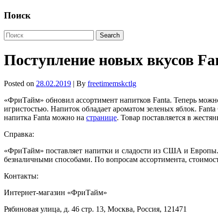
Поиск
Поступление новых вкусов Fa
Posted on
28.02.2019
| By
freetimemskctlg
«ФриТайм» обновил ассортимент напитков
Fanta.
Теперь можно
игристостью. Напиток обладает ароматом зеленых яблок.
Fanta
напитка
Fanta
можно на
странице
. Товар поставляется в жестя
Справка:
«ФриТайм» поставляет напитки и сладости из США и Европы.
безналичными способами. По вопросам ассортимента, стоимост
Контакты:
Интернет-магазин «ФриТайм»
Рябиновая улица, д. 46 стр. 13, Москва, Россия, 121471