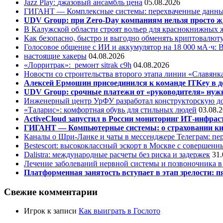
Jazz Play:
джазовый ансамбль цена
05.08.2026
ГИГАНТ — Комплексные системы: перехваченные данны
UDV Group: при Zero-Day компаниям нельзя просто ж
В Калужской области строят вольер для краснокнижных
Как безопасно, быстро и выгодно обменять криптовалюту
Голосовое общение с ИИ и аккумулятор на 18 000 мА·ч: 
настоящие хакеры
04.08.2026
«Лорритрак»:
ремонт sitrak c9h
04.08.2026
Новости со строительства второго этапа линии «Славянк
Алексей Ермошин присоединился к команде ITKey в д
UDV Group: срочные платежи от «руководителя» нужн
Инженерный центр УрФУ разработал конструкторскую до
«Таларис»: комфортная обувь для стильных людей
03.08.
ActiveCloud запустил в России мониторинг ИТ-инфрас
ГИГАНТ — Компьютерные системы: о страховании ки
Каналы о Шри-Ланке и чаты в мессенджере Телеграм: пер
Bestescort: высококлассный эскорт в Москве с совершен
Dalistra: международные расчеты без риска и задержек
31.
Лечение заболеваний нервной системы и позвоночника 
Платформенная занятость вступает в этап зрелости: п
Свежие комментарии
Игрок
к записи
Как выиграть в Гослото