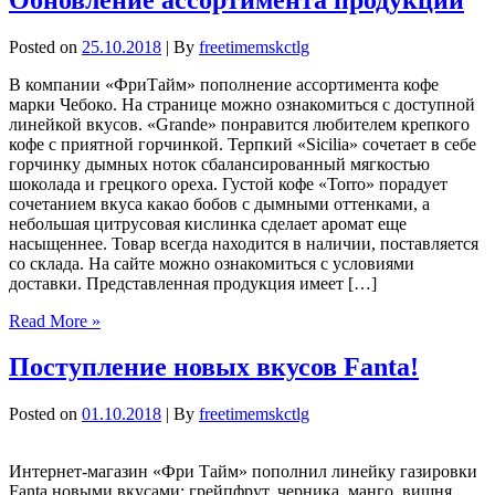
Posted on
25.10.2018
| By
freetimemskctlg
В компании «ФриТайм» пополнение ассортимента кофе
марки Чебоко. На странице можно ознакомиться с доступной
линейкой вкусов. «Grande» понравится любителем крепкого
кофе с приятной горчинкой. Терпкий «Sicilia» сочетает в себе
горчинку дымных ноток сбалансированный мягкостью
шоколада и грецкого ореха. Густой кофе «Torro» порадует
сочетанием вкуса какао бобов с дымными оттенками, а
небольшая цитрусовая кислинка сделает аромат еще
насыщеннее. Товар всегда находится в наличии, поставляется
со склада. На сайте можно ознакомиться с условиями
доставки. Представленная продукция имеет […]
Read More »
Поступление новых вкусов Fanta!
Posted on
01.10.2018
| By
freetimemskctlg
Интернет-магазин «Фри Тайм» пополнил линейку газировки
Fanta новыми вкусами: грейпфрут, черника, манго, вишня,