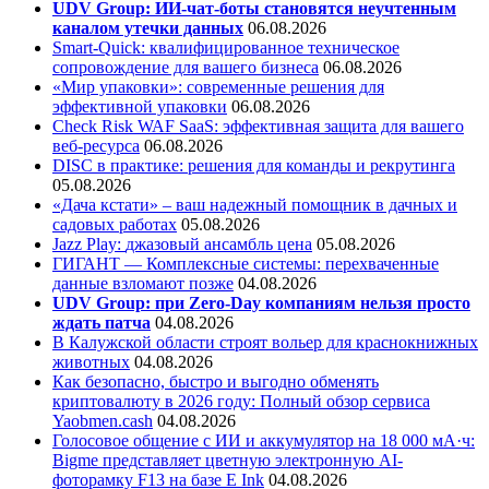
UDV Group: ИИ-чат-боты становятся неучтенным
каналом утечки данных
06.08.2026
Smart-Quick: квалифицированное техническое
сопровождение для вашего бизнеса
06.08.2026
«Мир упаковки»: современные решения для
эффективной упаковки
06.08.2026
Check Risk WAF SaaS: эффективная защита для вашего
веб-ресурса
06.08.2026
DISC в практике: решения для команды и рекрутинга
05.08.2026
«Дача кстати» – ваш надежный помощник в дачных и
садовых работах
05.08.2026
Jazz Play:
джазовый ансамбль цена
05.08.2026
ГИГАНТ — Комплексные системы: перехваченные
данные взломают позже
04.08.2026
UDV Group: при Zero-Day компаниям нельзя просто
ждать патча
04.08.2026
В Калужской области строят вольер для краснокнижных
животных
04.08.2026
Как безопасно, быстро и выгодно обменять
криптовалюту в 2026 году: Полный обзор сервиса
Yaobmen.cash
04.08.2026
Голосовое общение с ИИ и аккумулятор на 18 000 мА·ч:
Bigme представляет цветную электронную AI-
фоторамку F13 на базе E Ink
04.08.2026