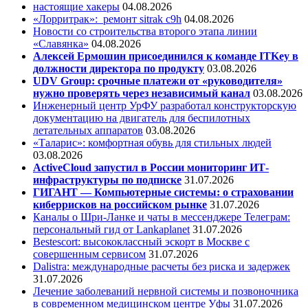
настоящие хакеры
04.08.2026
«Лорритрак»:
ремонт sitrak c9h
04.08.2026
Новости со строительства второго этапа линии
«Славянка»
04.08.2026
Алексей Ермошин присоединился к команде ITKey в
должности директора по продукту
03.08.2026
UDV Group: срочные платежи от «руководителя»
нужно проверять через независимый канал
03.08.2026
Инженерный центр УрФУ разработал конструкторскую
документацию на двигатель для беспилотных
летательных аппаратов
03.08.2026
«Таларис»: комфортная обувь для стильных людей
03.08.2026
ActiveCloud запустил в России мониторинг ИТ-
инфраструктуры по подписке
31.07.2026
ГИГАНТ — Компьютерные системы: о страховании
киберрисков на российском рынке
31.07.2026
Каналы о Шри-Ланке и чаты в мессенджере Телеграм:
персональный гид от Lankaplanet
31.07.2026
Bestescort: высококлассный эскорт в Москве с
совершенным сервисом
31.07.2026
Dalistra: международные расчеты без риска и задержек
31.07.2026
Лечение заболеваний нервной системы и позвоночника
в современном медицинском центре Уфы
31.07.2026