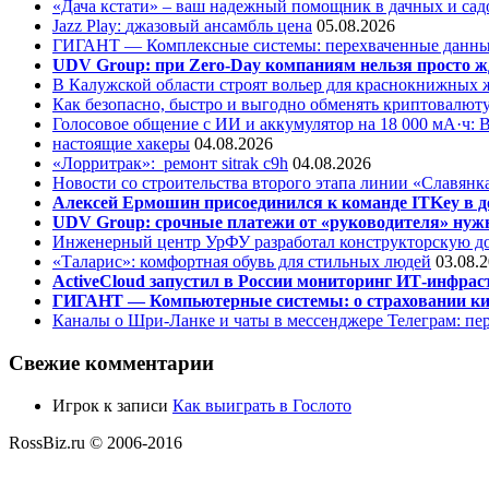
«Дача кстати» – ваш надежный помощник в дачных и сад
Jazz Play:
джазовый ансамбль цена
05.08.2026
ГИГАНТ — Комплексные системы: перехваченные данны
UDV Group: при Zero-Day компаниям нельзя просто ж
В Калужской области строят вольер для краснокнижных
Как безопасно, быстро и выгодно обменять криптовалюту
Голосовое общение с ИИ и аккумулятор на 18 000 мА·ч: 
настоящие хакеры
04.08.2026
«Лорритрак»:
ремонт sitrak c9h
04.08.2026
Новости со строительства второго этапа линии «Славянк
Алексей Ермошин присоединился к команде ITKey в д
UDV Group: срочные платежи от «руководителя» нужн
Инженерный центр УрФУ разработал конструкторскую до
«Таларис»: комфортная обувь для стильных людей
03.08.
ActiveCloud запустил в России мониторинг ИТ-инфрас
ГИГАНТ — Компьютерные системы: о страховании ки
Каналы о Шри-Ланке и чаты в мессенджере Телеграм: пер
Свежие комментарии
Игрок
к записи
Как выиграть в Гослото
RossBiz.ru © 2006-2016