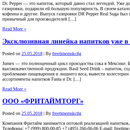
Dr. Pepper — это напиток, который давно стал легендой. Уже 
газировки, подарили ей большую популярность. В своем катал
кофеина и другие. Выпуск газировки DR Pepper Real Suga был
привычный для производителей […]
Read More »
Эксклюзивная линейка напитков уже в
Posted on
25.05.2018
| By
freetimemskctlg
Jumex — это полноценный цикл произдоства сока в Мексике. Бла
высококачественной продукции. Basil Seed Drink – напиток, со
проблемами пищеварения и лишнего веса, вывести холестерин 
ассортименты напитков Fanta и Dr. […]
Read More »
ООО «ФРИТАЙМТОРГ»
Posted on
25.05.2018
| By
freetimemskctlg
Компания Фритайм занимается оптовой реализацией напитков, п
Телефоны: +7 (999) 800-00-85 +7 (495) 266-06-06 E-mail: freetime