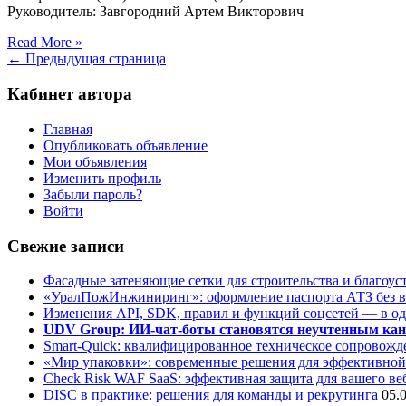
Руководитель: Завгородний Артем Викторович
Read More »
← Предыдущая страница
Кабинет автора
Главная
Опубликовать объявление
Мои объявления
Изменить профиль
Забыли пароль?
Войти
Свежие записи
Фасадные затеняющие сетки для строительства и благоус
«УралПожИнжиниринг»: оформление паспорта АТЗ без во
Изменения API, SDK, правил и функций соцсетей — в о
UDV Group: ИИ-чат-боты становятся неучтенным кан
Smart-Quick: квалифицированное техническое сопровожде
«Мир упаковки»: современные решения для эффективной
Check Risk WAF SaaS: эффективная защита для вашего ве
DISC в практике: решения для команды и рекрутинга
05.