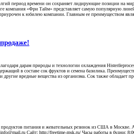
долгий период времени он сохраняет лидирующие позиции на мир
оге компания «Фри Тайм» представляет самую популярную линей
 приурочен к юбилею компании. Главным ее преимуществом являет
 продаже!
годаря дарам природы и технологии охлаждения Histerileprocess
держащий в составе сок фруктов и семена базилика. Преимуществ
и другие вредные вещества из организма. Сок также обладает 
родуктов питания и жевательных резинок из США в Москве. Адре
-info@mail.ru Сайт: http://freetime-msk.ru/ Часы работы в будни: 8