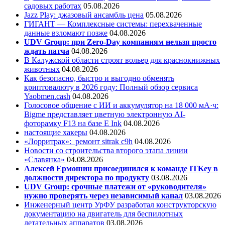
садовых работах
05.08.2026
Jazz Play:
джазовый ансамбль цена
05.08.2026
ГИГАНТ — Комплексные системы: перехваченные
данные взломают позже
04.08.2026
UDV Group: при Zero-Day компаниям нельзя просто
ждать патча
04.08.2026
В Калужской области строят вольер для краснокнижных
животных
04.08.2026
Как безопасно, быстро и выгодно обменять
криптовалюту в 2026 году: Полный обзор сервиса
Yaobmen.cash
04.08.2026
Голосовое общение с ИИ и аккумулятор на 18 000 мА·ч:
Bigme представляет цветную электронную AI-
фоторамку F13 на базе E Ink
04.08.2026
настоящие хакеры
04.08.2026
«Лорритрак»:
ремонт sitrak c9h
04.08.2026
Новости со строительства второго этапа линии
«Славянка»
04.08.2026
Алексей Ермошин присоединился к команде ITKey в
должности директора по продукту
03.08.2026
UDV Group: срочные платежи от «руководителя»
нужно проверять через независимый канал
03.08.2026
Инженерный центр УрФУ разработал конструкторскую
документацию на двигатель для беспилотных
летательных аппаратов
03.08.2026