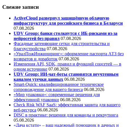
Свежие записи
ActiveCloud развернул защищённую облачную
инфраструктуру для российского бизнеса в Беларуси
07.08.2026
UDV Group: банки столкнутся с ИБ-рисками из-за
нейросетей без правил
07.08.2026
Фасадные затеняющие сетки для строительства и
благоустройства
07.08.2026
«УралПожИнжиниринг»: оформление паспорта АТЗ без
возвратов и доработок
07.08.2026
Изменения API, SDK, правил и функций соцсетей — в
одном источнике
07.08.2026
UDV Group: ИИ-чат-боты становятся неучтенным
каналом утечки данных
06.08.2026
Smart-Quick: квалифицированное техническое
сопровождение для вашего бизнеса
06.08.2026
«Мир упаковки»: современные решения для
эффективной упаковки
06.08.2026
Check Risk WAF SaaS: эффективная защита для вашего
веб-ресурса
06.08.2026
DISC в практике: решения для команды и рекрутинга
05.08.2026
«Дача кстати» – ваш надежный помощник в дачных и