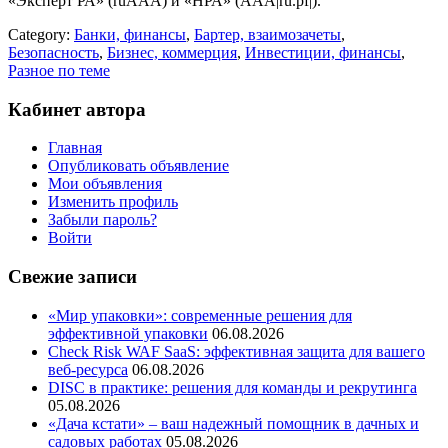
«Эксперт РА» (ruAАА) и «НРА» (ААА|ru.pf|).
Category:
Банки, финансы
,
Бартер, взаимозачеты
,
Безопасность
,
Бизнес, коммерция
,
Инвестиции, финансы
,
Разное по теме
Кабинет автора
Главная
Опубликовать объявление
Мои объявления
Изменить профиль
Забыли пароль?
Войти
Свежие записи
«Мир упаковки»: современные решения для
эффективной упаковки
06.08.2026
Check Risk WAF SaaS: эффективная защита для вашего
веб-ресурса
06.08.2026
DISC в практике: решения для команды и рекрутинга
05.08.2026
«Дача кстати» – ваш надежный помощник в дачных и
садовых работах
05.08.2026