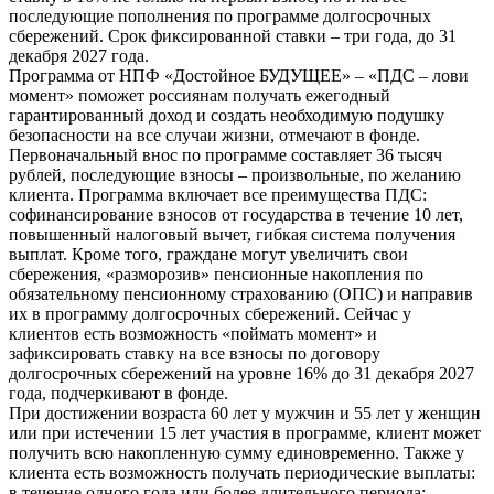
последующие пополнения по программе долгосрочных
сбережений. Срок фиксированной ставки – три года, до 31
декабря 2027 года.
Программа от НПФ «Достойное БУДУЩЕЕ» – «ПДС – лови
момент» поможет россиянам получать ежегодный
гарантированный доход и создать необходимую подушку
безопасности на все случаи жизни, отмечают в фонде.
Первоначальный внос по программе составляет 36 тысяч
рублей, последующие взносы – произвольные, по желанию
клиента. Программа включает все преимущества ПДС:
софинансирование взносов от государства в течение 10 лет,
повышенный налоговый вычет, гибкая система получения
выплат. Кроме того, граждане могут увеличить свои
сбережения, «разморозив» пенсионные накопления по
обязательному пенсионному страхованию (ОПС) и направив
их в программу долгосрочных сбережений. Сейчас у
клиентов есть возможность «поймать момент» и
зафиксировать ставку на все взносы по договору
долгосрочных сбережений на уровне 16% до 31 декабря 2027
года, подчеркивают в фонде.
При достижении возраста 60 лет у мужчин и 55 лет у женщин
или при истечении 15 лет участия в программе, клиент может
получить всю накопленную сумму единовременно. Также у
клиента есть возможность получать периодические выплаты:
в течение одного года или более длительного периода: