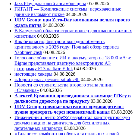
Jazz Play:
джазовый ансамбль цена
05.08.2026
ГИГАНТ — Комплексные системы: перехваченные
данные взломают позже
04.08.2026
UDV Group: при Zero-Day компаниям нельзя просто
ждать патча
04.08.2026
В Калужской области строят вольер для краснокнижных
животных
04.08.2026
Как безопасно, быстро и выгодно обменять
криптовалюту в 2026 году: Полный обзор сервиса
Yaobmen.cash
04.08.2026
Голосовое общение с ИИ и аккумулятор на 18 000 мА·ч:
Bigme представляет цветную электронную AI-
фоторамку F13 на базе E Ink
04.08.2026
настоящие хакеры
04.08.2026
«Лорритрак»:
ремонт sitrak c9h
04.08.2026
Новости со строительства второго этапа линии
«Славянка»
04.08.2026
Алексей Ермошин присоединился к команде ITKey в
должности директора по продукту
03.08.2026
UDV Group: срочные платежи от «руководителя»
нужно проверять через независимый канал
03.08.2026
Инженерный центр УрФУ разработал конструкторскую
документацию на двигатель для беспилотных
летательных аппаратов
03.08.2026
«Таларис»: комфортная обувь для стильных людей