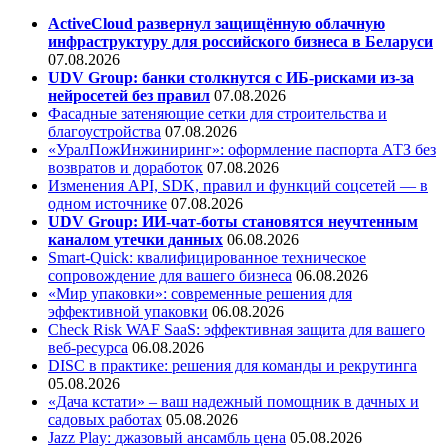
ActiveCloud развернул защищённую облачную
инфраструктуру для российского бизнеса в Беларуси
07.08.2026
UDV Group: банки столкнутся с ИБ-рисками из-за
нейросетей без правил
07.08.2026
Фасадные затеняющие сетки для строительства и
благоустройства
07.08.2026
«УралПожИнжиниринг»: оформление паспорта АТЗ без
возвратов и доработок
07.08.2026
Изменения API, SDK, правил и функций соцсетей — в
одном источнике
07.08.2026
UDV Group: ИИ-чат-боты становятся неучтенным
каналом утечки данных
06.08.2026
Smart-Quick: квалифицированное техническое
сопровождение для вашего бизнеса
06.08.2026
«Мир упаковки»: современные решения для
эффективной упаковки
06.08.2026
Check Risk WAF SaaS: эффективная защита для вашего
веб-ресурса
06.08.2026
DISC в практике: решения для команды и рекрутинга
05.08.2026
«Дача кстати» – ваш надежный помощник в дачных и
садовых работах
05.08.2026
Jazz Play:
джазовый ансамбль цена
05.08.2026