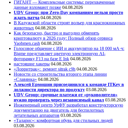
ГИГАНТ — Комплексные системы: перехваченные
данные взломают позже
04.08.2026
UDV Group: при Zero-Day компаниям нельзя просто
ждать патча
04.08.2026
В Калужской области строят вольер для краснокнижных
животных
04.08.2026
Как безопасно, быстро и выгодно обменять
криптовалюту в 2026 году: Полный обзор сервиса
Yaobmen.cash
04.08.2026
Голосовое общение с ИИ и аккумулятор на 18 000 мА·ч:
Bigme представляет цветную электронную AI-
фоторамку F13 на базе E Ink
04.08.2026
настоящие хакеры
04.08.2026
«Лорритрак»:
ремонт sitrak c9h
04.08.2026
Новости со строительства второго этапа линии
«Славянка»
04.08.2026
Алексей Ермошин присоединился к команде ITKey в
должности директора по продукту
03.08.2026
UDV Group: срочные платежи от «руководителя»
нужно проверять через независимый канал
03.08.2026
Инженерный центр УрФУ разработал конструкторскую
документацию на двигатель для беспилотных
летательных аппаратов
03.08.2026
«Таларис»: комфортная обувь для стильных людей
03.08.2026