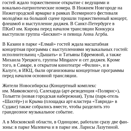
гостей ждало торжественное открытие с ведущими и
вокально-патриотические номера. В Нижнем Новгороде на
Нижегородской ярмарке в рамках Всемирного фестиваля
молодёжи на большой сцене прошли торжественный концерт,
флешмоб и выступление диджея. В Санкт-Петербурге в
ПКиО им. Кирова перед началом трансляции Конкурса
выступили группа «Бисквит» и певица Анна Агрба.
В Казани в парке «Елмай» гостей ждала масштабная
концертная программа с выступлениями музыкальных гостей:
исполнительниц «Дышать» и Татьяны Ефремовой, а также
Михаила Урецкого, группы Mingazov и сет диджея. Кроме
того, в Самаре, в открытом кинотеатре «Филин», и в
Калуге, в ИКЦ, были организованы концертные программы
перед началом основной трансляции.
Жители Новосибирска (Концертный комплекс
им. Маяковского), Салехарда (арт-резиденция «Полярис»),
Тольятти (новая городская набережная), Тулы (парк-отель
«Шахтёр») и Крыма (площадка арт-кластера «Таврида» в
Судаке) также собрались вместе, чтобы разделить это
грандиозное музыкальное событие.
А в Московской области, в Одинцове, работали сразу две фан-
зоны: в парке Малевича и в парке им. Ларисы Лазутиной.