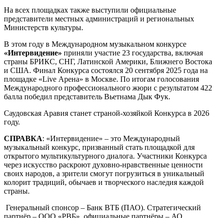
На всех площадках также выступили официальные
представители местных администраций и региональных
Министерств культуры.
В этом году в Международном музыкальном конкурсе
«Интервидение»
приняли участие 23 государства, включая
страны БРИКС, СНГ, Латинской Америки, Ближнего Востока
и США. Финал Конкурса состоялся 20 сентября 2025 года на
площадке «Live Арена» в Москве. По итогам голосования
Международного профессионального жюри с результатом 422
балла победил представитель Вьетнама Дык Фук.
Саудовская Аравия станет страной-хозяйкой Конкурса в 2026
году.
СПРАВКА
: «Интервидение» – это Международный
музыкальный конкурс, призванный стать площадкой для
открытого мультикультурного диалога. Участники Конкурса
через искусство раскроют духовно-нравственные ценности
своих народов, а зрители смогут погрузиться в уникальный
колорит традиций, обычаев и творческого наследия каждой
страны.
Генеральный спонсор – Банк ВТБ (ПАО). Стратегический
партнёр – ООО «РВБ», официальные партнёры – АО