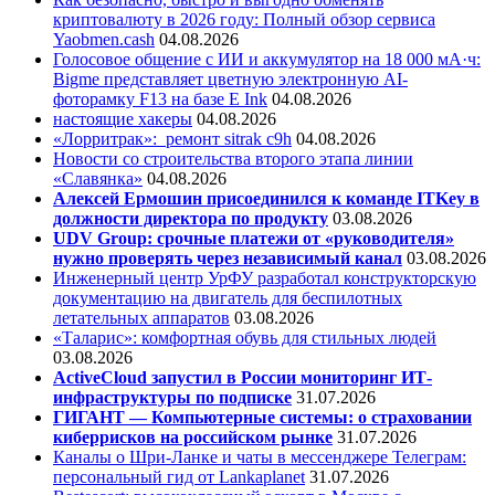
криптовалюту в 2026 году: Полный обзор сервиса
Yaobmen.cash
04.08.2026
Голосовое общение с ИИ и аккумулятор на 18 000 мА·ч:
Bigme представляет цветную электронную AI-
фоторамку F13 на базе E Ink
04.08.2026
настоящие хакеры
04.08.2026
«Лорритрак»:
ремонт sitrak c9h
04.08.2026
Новости со строительства второго этапа линии
«Славянка»
04.08.2026
Алексей Ермошин присоединился к команде ITKey в
должности директора по продукту
03.08.2026
UDV Group: срочные платежи от «руководителя»
нужно проверять через независимый канал
03.08.2026
Инженерный центр УрФУ разработал конструкторскую
документацию на двигатель для беспилотных
летательных аппаратов
03.08.2026
«Таларис»: комфортная обувь для стильных людей
03.08.2026
ActiveCloud запустил в России мониторинг ИТ-
инфраструктуры по подписке
31.07.2026
ГИГАНТ — Компьютерные системы: о страховании
киберрисков на российском рынке
31.07.2026
Каналы о Шри-Ланке и чаты в мессенджере Телеграм:
персональный гид от Lankaplanet
31.07.2026