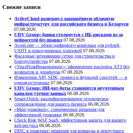
Свежие записи
ActiveCloud развернул защищённую облачную
инфраструктуру для российского бизнеса в Беларуси
07.08.2026
UDV Group: банки столкнутся с ИБ-рисками из-за
нейросетей без правил
07.08.2026
Acoin.one — обзор цифрового кошелька для рублей,
USDT и повседневных платежей
07.08.2026
Фасадные затеняющие сетки для строительства и
благоустройства
07.08.2026
«УралПожИнжиниринг»: оформление паспорта АТЗ без
возвратов и доработок
07.08.2026
Изменения API, SDK, правил и функций соцсетей — в
одном источнике
07.08.2026
UDV Group: ИИ-чат-боты становятся неучтенным
каналом утечки данных
06.08.2026
Smart-Quick: квалифицированное техническое
сопровождение для вашего бизнеса
06.08.2026
«Мир упаковки»: современные решения для
эффективной упаковки
06.08.2026
Check Risk WAF SaaS: эффективная защита для вашего
веб-ресурса
06.08.2026
DISC в практике: решения для команды и рекрутинга