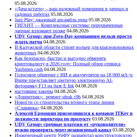
05.08.2026
«Дача кстати» – ваш надежный помощник в дачных и
садовых работах
05.08.2026
Jazz Play:
джазовый ансамбль цена
05.08.2026
ГИГАНТ — Комплексные системы: перехваченные
данные взломают позже
04.08.2026
UDV Group: при Zero-Day компаниям нельзя просто
ждать патча
04.08.2026
В Калужской области строят вольер для краснокнижных
животных
04.08.2026
Как безопасно, быстро и выгодно обменять
криптовалюту в 2026 году: Полный обзор сервиса
Yaobmen.cash
04.08.2026
Голосовое общение с ИИ и аккумулятор на 18 000 мА·ч:
Bigme представляет цветную электронную AI-
фоторамку F13 на базе E Ink
04.08.2026
настоящие хакеры
04.08.2026
«Лорритрак»:
ремонт sitrak c9h
04.08.2026
Новости со строительства второго этапа линии
«Славянка»
04.08.2026
Алексей Ермошин присоединился к команде ITKey в
должности директора по продукту
03.08.2026
UDV Group: срочные платежи от «руководителя»
нужно проверять через независимый канал
03.08.2026
Инженерный центр УрФУ разработал конструкторскую