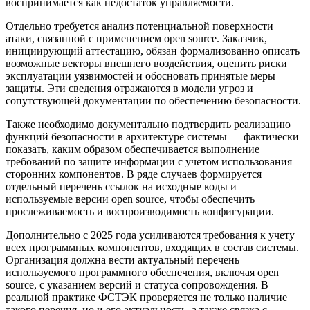
воспринимается как недостаток управляемости.
Отдельно требуется анализ потенциальной поверхности
атаки, связанной с применением open source. Заказчик,
инициирующий аттестацию, обязан формализованно описать
возможные векторы внешнего воздействия, оценить риски
эксплуатации уязвимостей и обосновать принятые меры
защиты. Эти сведения отражаются в модели угроз и
сопутствующей документации по обеспечению безопасности.
Также необходимо документально подтвердить реализацию
функций безопасности в архитектуре системы — фактически
показать, каким образом обеспечивается выполнение
требований по защите информации с учетом использования
сторонних компонентов. В ряде случаев формируется
отдельный перечень ссылок на исходные коды и
используемые версии open source, чтобы обеспечить
прослеживаемость и воспроизводимость конфигурации.
Дополнительно с 2025 года усиливаются требования к учету
всех программных компонентов, входящих в состав системы.
Организация должна вести актуальный перечень
используемого программного обеспечения, включая open
source, с указанием версий и статуса сопровождения. В
реальной практике ФСТЭК проверяется не только наличие
такого перечня, но и его актуальность, а также связка с