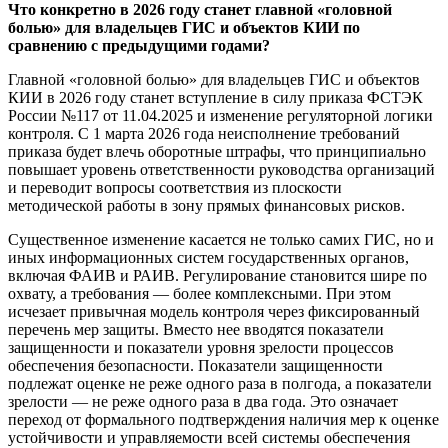
Что конкретно в 2026 году станет главной «головной
болью» для владельцев ГИС и объектов КИИ по
сравнению с предыдущими годами?
Главной «головной болью» для владельцев ГИС и объектов
КИИ в 2026 году станет вступление в силу приказа ФСТЭК
России №117 от 11.04.2025 и изменение регуляторной логики
контроля. С 1 марта 2026 года неисполнение требований
приказа будет влечь оборотные штрафы, что принципиально
повышает уровень ответственности руководства организаций
и переводит вопросы соответствия из плоскости
методической работы в зону прямых финансовых рисков.
Существенное изменение касается не только самих ГИС, но и
иных информационных систем государственных органов,
включая ФАИВ и РАИВ. Регулирование становится шире по
охвату, а требования — более комплексными. При этом
исчезает привычная модель контроля через фиксированный
перечень мер защиты. Вместо нее вводятся показатели
защищенности и показатели уровня зрелости процессов
обеспечения безопасности. Показатели защищенности
подлежат оценке не реже одного раза в полгода, а показатели
зрелости — не реже одного раза в два года. Это означает
переход от формального подтверждения наличия мер к оценке
устойчивости и управляемости всей системы обеспечения