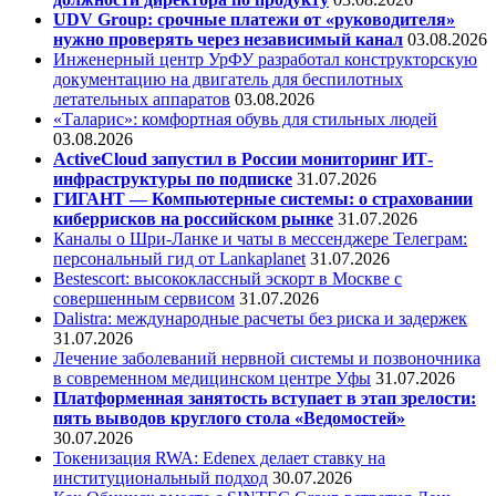
UDV Group: срочные платежи от «руководителя»
нужно проверять через независимый канал
03.08.2026
Инженерный центр УрФУ разработал конструкторскую
документацию на двигатель для беспилотных
летательных аппаратов
03.08.2026
«Таларис»: комфортная обувь для стильных людей
03.08.2026
ActiveCloud запустил в России мониторинг ИТ-
инфраструктуры по подписке
31.07.2026
ГИГАНТ — Компьютерные системы: о страховании
киберрисков на российском рынке
31.07.2026
Каналы о Шри-Ланке и чаты в мессенджере Телеграм:
персональный гид от Lankaplanet
31.07.2026
Bestescort: высококлассный эскорт в Москве с
совершенным сервисом
31.07.2026
Dalistra: международные расчеты без риска и задержек
31.07.2026
Лечение заболеваний нервной системы и позвоночника
в современном медицинском центре Уфы
31.07.2026
Платформенная занятость вступает в этап зрелости:
пять выводов круглого стола «Ведомостей»
30.07.2026
Токенизация RWA: Edenex делает ставку на
институциональный подход
30.07.2026