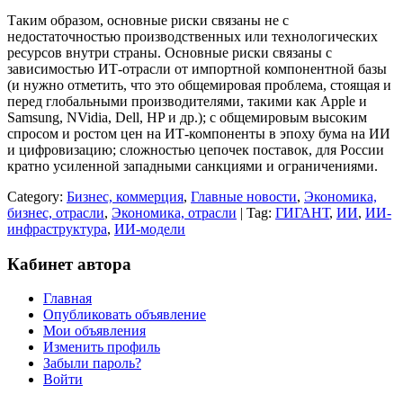
Таким образом, основные риски связаны не с
недостаточностью производственных или технологических
ресурсов внутри страны. Основные риски связаны с
зависимостью ИТ-отрасли от импортной компонентной базы
(и нужно отметить, что это общемировая проблема, стоящая и
перед глобальными производителями, такими как Apple и
Samsung, NVidia, Dell, HP и др.); с общемировым высоким
спросом и ростом цен на ИТ-компоненты в эпоху бума на ИИ
и цифровизацию; сложностью цепочек поставок, для России
кратно усиленной западными санкциями и ограничениями.
Category:
Бизнес, коммерция
,
Главные новости
,
Экономика,
бизнес, отрасли
,
Экономика, отрасли
| Tag:
ГИГАНТ
,
ИИ
,
ИИ-
инфраструктура
,
ИИ-модели
Кабинет автора
Главная
Опубликовать объявление
Мои объявления
Изменить профиль
Забыли пароль?
Войти