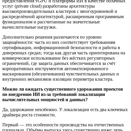
предоставления vGPU и платформы ИИ в качестве облачных
услуг (private cloud) разработаны архитектуры
высокопроизводительных кластеров с многоуровневой и
распределённой архитектурой, расширенным программным
функционалом и рассчитанные на значительные
вычислительные нагрузки.
Дополнительно решения различаются по уровню
защищённости: часть из них соответствует требованиям
сертификации, информационной безопасности и работы в
доверенных средах; тогда как другая часть ориентирована на
коммерческое использование без жёстких регуляторных
ограничений, где защита данных обеспечивается за счёт
корпоративных инструментов автоматизированного
маскирования (обезличивания) чувствительных данных и
внутренних механизмов изоляции периметра кластера.
Можно ли ожидать существенного удорожания проектов
по внедрению ИИ из-за требований локализации
вычислительных мощностей и данных?
Да, удорожание неизбежно. У локализации есть два ключевых
драйвера роста стоимости.
Первый — это особенности производства на отечественных
площадках. Объёмы выпуска здесь существенно ниже: речь