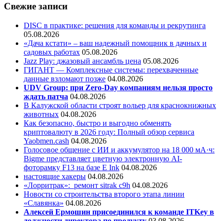
Свежие записи
DISC в практике: решения для команды и рекрутинга
05.08.2026
«Дача кстати» – ваш надежный помощник в дачных и
садовых работах
05.08.2026
Jazz Play:
джазовый ансамбль цена
05.08.2026
ГИГАНТ — Комплексные системы: перехваченные
данные взломают позже
04.08.2026
UDV Group: при Zero-Day компаниям нельзя просто
ждать патча
04.08.2026
В Калужской области строят вольер для краснокнижных
животных
04.08.2026
Как безопасно, быстро и выгодно обменять
криптовалюту в 2026 году: Полный обзор сервиса
Yaobmen.cash
04.08.2026
Голосовое общение с ИИ и аккумулятор на 18 000 мА·ч:
Bigme представляет цветную электронную AI-
фоторамку F13 на базе E Ink
04.08.2026
настоящие хакеры
04.08.2026
«Лорритрак»:
ремонт sitrak c9h
04.08.2026
Новости со строительства второго этапа линии
«Славянка»
04.08.2026
Алексей Ермошин присоединился к команде ITKey в
должности директора по продукту
03.08.2026