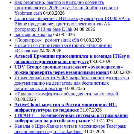
Как безопасно, быстро и выгодно обменять
криптовалюту в 2026 году: Полный обзор сервиса
Yaobmen.cash
04.08.2026
Голосовое общение с ИИ и аккумулятор на 18 000 мА·ч:
Bigme представляет цветную электронную AI-
фоторамку F13 на базе E Ink
04.08.2026
настоящие хакеры
04.08.2026
«Лорритрак»:
ремонт sitrak c9h
04.08.2026
Новости со строительства второго этапа линии
«Славянка»
04.08.2026
Алексей Ермошин присоединился к команде ITKey в
должности директора по продукту
03.08.2026
UDV Group: срочные платежи от «руководителя»
нужно проверять через независимый канал
03.08.2026
Инженерный центр УрФУ разработал конструкторскую
документацию на двигатель для беспилотных
летательных аппаратов
03.08.2026
«Таларис»: комфортная обувь для стильных людей
03.08.2026
ActiveCloud запустил в России мониторинг ИТ-
инфраструктуры по подписке
31.07.2026
ГИГАНТ — Компьютерные системы: о страховании
киберрисков на российском рынке
31.07.2026
Каналы о Шри-Ланке и чаты в мессенджере Телеграм:
персональный гид от Lankaplanet
31.07.2026