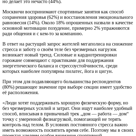
но делает это нечасто (44%).
Москвичи воспринимают спортивные занятия как способ
сохранения здоровья (62%) и восстановления эмоционального
равновесия (14%). Около 18% опрошенных назвали в качестве
основной мотивации похудение, примерно 2% упражняются
ради общения и с кем-то за компанию.
В ответ на растущий запрос жителей мегаполиса на снижение
стресса и заботу о своём теле без чрезмерных нагрузок
возникает новый тренд. Силовые и кардиотренировки
горожане совмещают с практиками для поддержания
энергетического баланса и стрессоустойчивости, среди
которых наиболее популярны пилатес, йога и цигун.
При этом для подавляющего большинства респондентов
(80%) решающее значение при выборе секции имеет удобство
её расположения.
«Люди хотят поддерживать хорошую физическую форму, но
без чрезмерных усилий и затрат. Они ищут наиболее удобный
способ, вписывая в привычный трек „дом — работа — дом“
точку с умеренной физнагрузкой, помогающей не терять
контроль над телом. В условиях постоянного стресса важно
иметь возможность посвятить время себе. Поэтому мы в своих
проектах уделяем особое внимание спортивной