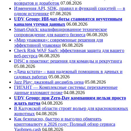
возвратов и доработок
07.08.2026
Изменения API, SDK, правил и функций соцсетей — в
одном источнике
07.08.2026
UDV Group: ИИ-чат-боты становятся неучтенным
каналом утечки данных
06.08.2026
Smart-Quick: квалифицированное техническое
сопровождение для вашего бизнеса
06.08.2026
«Мир упаковки»: современные решения для
эффективной упаковки
06.08.2026
Check Risk WAF SaaS: эффективная защита для вашего
веб-ресурса
06.08.2026
DISC в практике: решения для команды и рекрутинга
05.08.2026
«Дача кстати» – ваш надежный помощник в дачных и
садовых работах
05.08.2026
Jazz Play:
джазовый ансамбль цена
05.08.2026
ГИГАНТ — Комплексные системы: перехваченные
данные взломают позже
04.08.2026
UDV Group: при Zero-Day компаниям нельзя просто
ждать патча
04.08.2026
В Калужской области строят вольер для краснокнижных
животных
04.08.2026
Как безопасно, быстро и выгодно обменять
криптовалюту в 2026 году: Полный обзор сервиса
Yaobmen.cash
04.08.2026