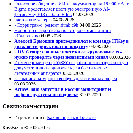
Голосовое общение с ИИ и аккумулятор на 18 000 мА·ч:
Bigme представляет цветную электронную AI-
фоторамку F13 на базе E Ink
04.08.2026
настоящие хакеры
04.08.2026
«Лорритрак»:
ремонт sitrak c9h
04.08.2026
Новости со строительства второго этапа линии
«Славянка»
04.08.2026
Алексей Ермошин присоединился к команде ITKey в
должности директора по продукту
03.08.2026
UDV Group: срочные платежи от «руководителя»
нужно проверять через независимый канал
03.08.2026
Инженерный центр УрФУ разработал конструкторскую
документацию на двигатель для беспилотных
летательных аппаратов
03.08.2026
«Таларис»: комфортная обувь для стильных людей
03.08.2026
ActiveCloud запустил в России мониторинг ИТ-
инфраструктуры по подписке
31.07.2026
Свежие комментарии
Игрок
к записи
Как выиграть в Гослото
RossBiz.ru © 2006-2016