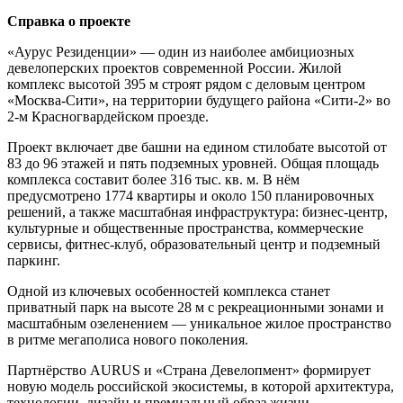
Справка о проекте
«Аурус Резиденции» — один из наиболее амбициозных
девелоперских проектов современной России. Жилой
комплекс высотой 395 м строят рядом с деловым центром
«Москва-Сити», на территории будущего района «Сити-2» во
2-м Красногвардейском проезде.
Проект включает две башни на едином стилобате высотой от
83 до 96 этажей и пять подземных уровней. Общая площадь
комплекса составит более 316 тыс. кв. м. В нём
предусмотрено 1774 квартиры и около 150 планировочных
решений, а также масштабная инфраструктура: бизнес-центр,
культурные и общественные пространства, коммерческие
сервисы, фитнес-клуб, образовательный центр и подземный
паркинг.
Одной из ключевых особенностей комплекса станет
приватный парк на высоте 28 м с рекреационными зонами и
масштабным озеленением — уникальное жилое пространство
в ритме мегаполиса нового поколения.
Партнёрство AURUS и «Страна Девелопмент» формирует
новую модель российской экосистемы, в которой архитектура,
технологии, дизайн и премиальный образ жизни