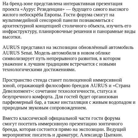
На бренд-зоне представлена интерактивная презентация
проекта «Аурус Резиденции» — будущего самого высокого
жилого небоскрёба Европы. Гости форума смогут на
мультимедийной сенсорной панели познакомиться с
архитектурной концепцией столичного объекта, изучить его
инфраструктуру, планировочные решения и панорамные виды
высотки.
AURUS представил на экспозиции обновлённый автомобиль
AURUS Senat. Модель автомобиля в новом облике
символизирует путь непрерывного развития, в котором
уважение к лучшим традициям встречается с новыми
технологическими достижениями.
Пространство стенда станет полноценной иммерсивной
зоной, отражающей философию брендов AURUS и «Страна
Девелопмент»: сочетание технологичности, статуса и
безупречного комфорта. Для гостей будет организован
парфюмерный бар, а также инсталляция с живым водопадом и
природным звуковым сопровождением.
Вместо классической официальной части гости форума
смогут посетить иммерсивную презентацию зонтичного
бренда, которая состоится прямо на экспозиции. Ведущий
мероприятия: писатель и драматург, Александр Цыпкин.