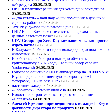
Check Risk WAF SaaS: эффективная защита для вашего
веб-ресурса
06.08.2026
DISC в практике: решения для команды и рекрутинга
05.08.2026
«Дача кстати» – ваш надежный помощник в дачных и
садовых работах
05.08.2026
Jazz Play:
джазовый ансамбль цена
05.08.2026
ГИГАНТ — Комплексные системы: перехваченные
данные взломают позже
04.08.2026
UDV Group: при Zero-Day компаниям нельзя просто
ждать патча
04.08.2026
В Калужской области строят вольер для краснокнижных
животных
04.08.2026
Как безопасно, быстро и выгодно обменять
криптовалюту в 2026 году: Полный обзор сервиса
Yaobmen.cash
04.08.2026
Голосовое общение с ИИ и аккумулятор на 18 000 мА·ч:
Bigme представляет цветную электронную AI-
фоторамку F13 на базе E Ink
04.08.2026
настоящие хакеры
04.08.2026
«Лорритрак»:
ремонт sitrak c9h
04.08.2026
Новости со строительства второго этапа линии
«Славянка»
04.08.2026
Алексей Ермошин присоединился к команде ITKey в
должности директора по продукту
03.08.2026