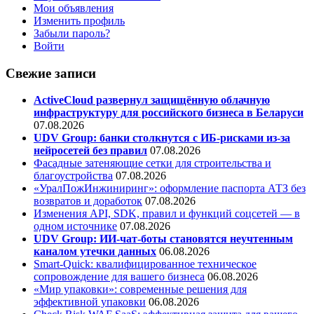
Мои объявления
Изменить профиль
Забыли пароль?
Войти
Свежие записи
ActiveCloud развернул защищённую облачную
инфраструктуру для российского бизнеса в Беларуси
07.08.2026
UDV Group: банки столкнутся с ИБ-рисками из-за
нейросетей без правил
07.08.2026
Фасадные затеняющие сетки для строительства и
благоустройства
07.08.2026
«УралПожИнжиниринг»: оформление паспорта АТЗ без
возвратов и доработок
07.08.2026
Изменения API, SDK, правил и функций соцсетей — в
одном источнике
07.08.2026
UDV Group: ИИ-чат-боты становятся неучтенным
каналом утечки данных
06.08.2026
Smart-Quick: квалифицированное техническое
сопровождение для вашего бизнеса
06.08.2026
«Мир упаковки»: современные решения для
эффективной упаковки
06.08.2026