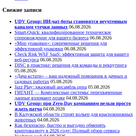
Свежие записи
UDV Group: ИИ-чат-боты становятся неучтенным
каналом утечки данных
06.08.2026
Smart-Quick: квалифицированное техническое
сопровождение для вашего бизнеса
06.08.2026
«Мир упаковки»: современные решения для
эффективной упаковки
06.08.2026
Check Risk WAF SaaS: эффективная защита для вашего
веб-ресурса
06.08.2026
DISC в практике: решения для команды и рекрутинга
05.08.2026
«Дача кстати» – ваш надежный помощник в дачных и
садовых работах
05.08.2026
Jazz Play:
джазовый ансамбль цена
05.08.2026
ГИГАНТ — Комплексные системы: перехваченные
данные взломают позже
04.08.2026
UDV Group: при Zero-Day компаниям нельзя просто
ждать патча
04.08.2026
В Калужской области строят вольер для краснокнижных
животных
04.08.2026
Как безопасно, быстро и выгодно обменять
криптовалюту в 2026 году: Полный обзор сервиса