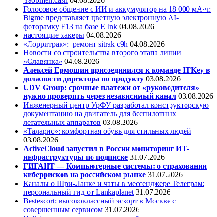
Yaobmen.cash
04.08.2026
Голосовое общение с ИИ и аккумулятор на 18 000 мА·ч:
Bigme представляет цветную электронную AI-
фоторамку F13 на базе E Ink
04.08.2026
настоящие хакеры
04.08.2026
«Лорритрак»:
ремонт sitrak c9h
04.08.2026
Новости со строительства второго этапа линии
«Славянка»
04.08.2026
Алексей Ермошин присоединился к команде ITKey в
должности директора по продукту
03.08.2026
UDV Group: срочные платежи от «руководителя»
нужно проверять через независимый канал
03.08.2026
Инженерный центр УрФУ разработал конструкторскую
документацию на двигатель для беспилотных
летательных аппаратов
03.08.2026
«Таларис»: комфортная обувь для стильных людей
03.08.2026
ActiveCloud запустил в России мониторинг ИТ-
инфраструктуры по подписке
31.07.2026
ГИГАНТ — Компьютерные системы: о страховании
киберрисков на российском рынке
31.07.2026
Каналы о Шри-Ланке и чаты в мессенджере Телеграм:
персональный гид от Lankaplanet
31.07.2026
Bestescort: высококлассный эскорт в Москве с
совершенным сервисом
31.07.2026