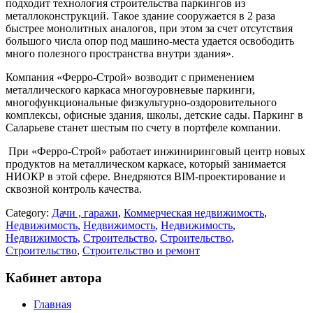
подходит технология строительства паркингов из
металлоконструкций. Такое здание сооружается в 2 раза
быстрее монолитных аналогов, при этом за счет отсутствия
большого числа опор под машино-места удается освободить
много полезного пространства внутри здания».
Компания «Ферро-Строй» возводит с применением
металлического каркаса многоуровневые паркинги,
многофункциональные физкультурно-оздоровительного
комплексы, офисные здания, школы, детские сады. Паркинг в
Саларьеве станет шестым по счету в портфеле компании.
При «Ферро-Строй» работает инжиниринговый центр новых
продуктов на металлическом каркасе, который занимается
НИОКР в этой сфере. Внедряются BIM-проектирование и
сквозной контроль качества.
Category:
Дачи , гаражи
,
Коммерческая недвижимость
,
Недвижимость
,
Недвижимость
,
Недвижимость
,
Недвижимость
,
Строительство
,
Строительство
,
Строительство
,
Строительство и ремонт
Кабинет автора
Главная