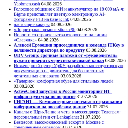
Yaobmen.cash
04.08.2026
Голосовое общение с ИИ и аккумулятор на 18 000 мА·ч:
Bigme представляет цветную электронную AI-
фоторамку F13 на базе E Ink
04.08.2026
настоящие хакеры
04.08.2026
«Лорритрак»:
ремонт sitrak c9h
04.08.2026
Новости со строительства второго этапа линии
«Славянка»
04.08.2026
Алексей Ермошин присоединился к команде ITKey в
должности директора по продукту
03.08.2026
UDV Group: срочные платежи от «руководителя»
нужно проверять через независимый канал
03.08.2026
Инженерный центр УрФУ разработал конструкторскую
документацию на двигатель для беспилотных
летательных аппаратов
03.08.2026
«Таларис»: комфортная обувь для стильных людей
03.08.2026
ActiveCloud запустил в России мониторинг ИТ-
инфраструктуры по подписке
31.07.2026
ГИГАНТ — Компьютерные системы: о страховании
киберрисков на российском рынке
31.07.2026
Каналы о Шри-Ланке и чаты в мессенджере Телеграм:
персональный гид от Lankaplanet
31.07.2026
Bestescort: высококлассный эскорт в Москве с
совершенным сервисом
31.07.2026