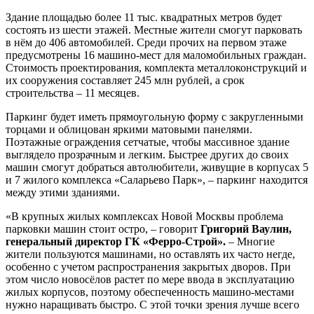
Здание площадью более 11 тыс. квадратных метров будет
состоять из шести этажей. Местные жители смогут парковать
в нём до 406 автомобилей. Среди прочих на первом этаже
предусмотрены 16 машино-мест для маломобильных граждан.
Стоимость проектирования, комплекта металлоконструкций и
их сооружения составляет 245 млн рублей, а срок
строительства – 11 месяцев.
Паркинг будет иметь прямоугольную форму с закругленными
торцами и облицован яркими матовыми панелями.
Поэтажные ограждения сетчатые, чтобы массивное здание
выглядело прозрачным и легким. Быстрее других до своих
машин смогут добраться автолюбители, живущие в корпусах 5
и 7 жилого комплекса «Саларьево Парк», – паркинг находится
между этими зданиями.
«В крупных жилых комплексах Новой Москвы проблема
парковки машин стоит остро, – говорит
Григорий
Ваулин,
генеральный директор ГК «Ферро-Строй».
– Многие
жители пользуются машинами, но оставлять их часто негде,
особенно с учетом распространения закрытых дворов. При
этом число новосёлов растет по мере ввода в эксплуатацию
жилых корпусов, поэтому обеспеченность машино-местами
нужно наращивать быстро. С этой точки зрения лучше всего