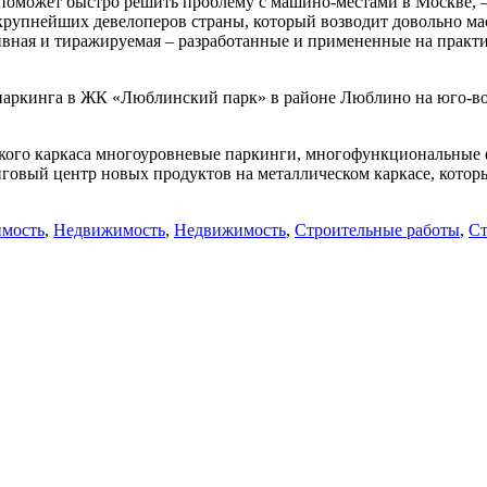
 поможет быстро решить проблему с машино-местами в Москве, 
 крупнейших девелоперов страны, который возводит довольно ма
ивная и тиражируемая – разработанные и примененные на практ
 паркинга в ЖК «Люблинский парк» в районе Люблино на юго-вос
ого каркаса многоуровневые паркинги, многофункциональные ф
говый центр новых продуктов на металлическом каркасе, котор
мость
,
Недвижимость
,
Недвижимость
,
Строительные работы
,
Ст