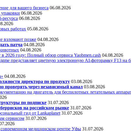
ние для вашего бизнеса
06.08.2026
 упаковки
06.08.2026
б-ресурса
06.08.2026
08.2026
овых работах
05.08.2026
е взломают позже
04.08.2026
дать патча
04.08.2026
 животных
04.08.2026
 в 2026 году: Полный обзор сервиса Yaobmen.cash
04.08.2026
Bigme представляет цветную электронную AI-фоторамку F13 на ба
а»
04.08.2026
олжности директора по продукту
03.08.2026
о проверять через независимый канал
03.08.2026
кументацию на двигатель для беспилотных летательных аппара
2026
труктуры по подписке
31.07.2026
беррисков на российском рынке
31.07.2026
сональный гид от Lankaplanet
31.07.2026
ным сервисом
31.07.2026
07.2026
в современном медицинском центре Уфы
31.07.2026