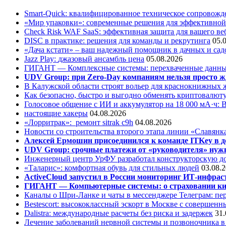
Smart-Quick: квалифицированное техническое сопровожде
«Мир упаковки»: современные решения для эффективной
Check Risk WAF SaaS: эффективная защита для вашего ве
DISC в практике: решения для команды и рекрутинга
05.
«Дача кстати» – ваш надежный помощник в дачных и сад
Jazz Play:
джазовый ансамбль цена
05.08.2026
ГИГАНТ — Комплексные системы: перехваченные данны
UDV Group: при Zero-Day компаниям нельзя просто ж
В Калужской области строят вольер для краснокнижных
Как безопасно, быстро и выгодно обменять криптовалюту
Голосовое общение с ИИ и аккумулятор на 18 000 мА·ч: 
настоящие хакеры
04.08.2026
«Лорритрак»:
ремонт sitrak c9h
04.08.2026
Новости со строительства второго этапа линии «Славянк
Алексей Ермошин присоединился к команде ITKey в д
UDV Group: срочные платежи от «руководителя» нужн
Инженерный центр УрФУ разработал конструкторскую до
«Таларис»: комфортная обувь для стильных людей
03.08.
ActiveCloud запустил в России мониторинг ИТ-инфрас
ГИГАНТ — Компьютерные системы: о страховании ки
Каналы о Шри-Ланке и чаты в мессенджере Телеграм: пер
Bestescort: высококлассный эскорт в Москве с совершен
Dalistra: международные расчеты без риска и задержек
31.
Лечение заболеваний нервной системы и позвоночника 