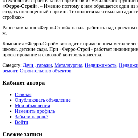
«Технология строительства паркингов из металлоконструкций
«Ферро-Строй»
. – Именно поэтому к нам обращается один из
создать полноценный паркинг. Технология максимально адапт
стройках»
Ранее компания «Ферро-Строй» начала работать над проектом
м.
Компания «Ферро-Строй» возводит с применением металлическ
школы, детские сады. При «Ферро-Строй» работает инжинирин
проектирование и сквозной контроль качества.
Category:
Дачи , гаражи
,
Металлургия
,
Недвижимость
,
Недвижи
ремонт
,
Строительство объектов
Кабинет автора
Главная
Опубликовать объявление
Мои объявления
Изменить профиль
Забыли пароль?
Войти
Свежие записи