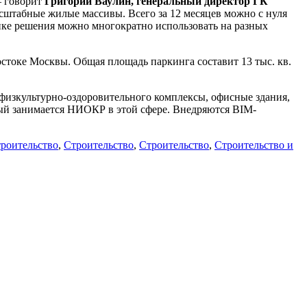
– говорит
Григорий Ваулин, генеральный директор ГК
сштабные жилые массивы. Всего за 12 месяцев можно с нуля
ике решения можно многократно использовать на разных
токе Москвы. Общая площадь паркинга составит 13 тыс. кв.
изкультурно-оздоровительного комплексы, офисные здания,
ый занимается НИОКР в этой сфере. Внедряются BIM-
роительство
,
Строительство
,
Строительство
,
Строительство и