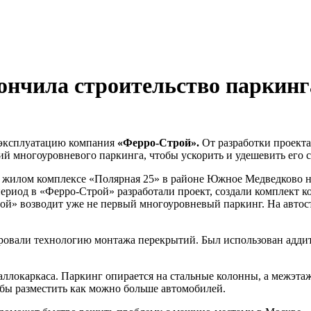
ончила строительство паркинг
 эксплуатацию компания
«Ферро-Строй».
От разработки проекта
 многоуровневого паркинга, чтобы ускорить и удешевить его с
 жилом комплексе «Полярная 25» в районе Южное Медведково н
т период в «Ферро-Строй» разработали проект, создали комплект 
й» возводит уже не первый многоуровневый паркинг. На автост
ровали технологию монтажа перекрытий. Был использован адди
аллокаркаса. Паркинг опирается на стальные колонны, а межэта
обы разместить как можно больше автомобилей.