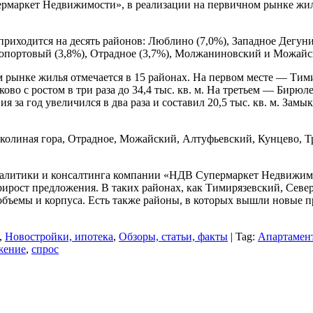
маркет Недвижимости», в реализации на первичном рынке жиль
риходится на десять районов: Люблино (7,0%), Западное Дегуни
нопортовый (3,8%), Отрадное (3,7%), Молжаниновский и Можайс
 рынке жилья отмечается в 15 районах. На первом месте — Тими
во с ростом в три раза до 34,4 тыс. кв. м. На третьем — Бирюлев
за год увеличился в два раза и составил 20,5 тыс. кв. м. Замыка
околиная гора, Отрадное, Можайский, Алтуфьевский, Кунцево, 
налитики и консалтинга компании «НДВ Супермаркет Недвижимос
рирост предложения. В таких районах, как Тимирязевский, Севе
объемы и корпуса. Есть также районы, в которых вышли новые 
,
Новостройки, ипотека
,
Обзоры, статьи, факты
| Tag:
Апартамен
жение
,
спрос