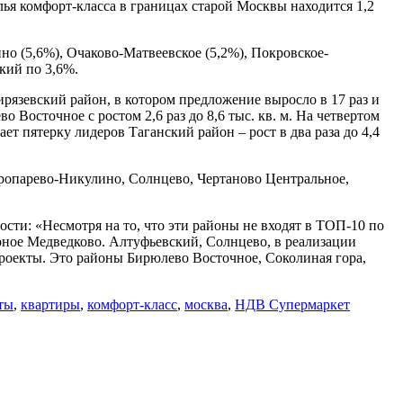
я комфорт-класса в границах старой Москвы находится 1,2
но (5,6%), Очаково-Матвеевское (5,2%), Покровское-
кий по 3,6%.
рязевский район, в котором предложение выросло в 17 раз и
о Восточное с ростом 2,6 раз до 8,6 тыс. кв. м. На четвертом
ет пятерку лидеров Таганский район – рост в два раза до 4,4
Тропарево-Никулино, Солнцево, Чертаново Центральное,
ти: «Несмотря на то, что эти районы не входят в ТОП-10 по
рное Медведково. Алтуфьевский, Солнцево, в реализации
проекты. Это районы Бирюлево Восточное, Соколиная гора,
ты
,
квартиры
,
комфорт-класс
,
москва
,
НДВ Супермаркет