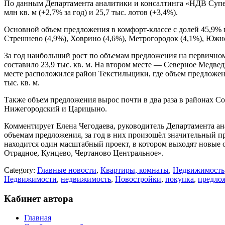
По данным Департамента аналитики и консалтинга «НДВ Супер
млн кв. м (+2,7% за год) и 25,7 тыс. лотов (+3,4%).
Основной объем предложения в комфорт-классе с долей 45,9% п
Стрешнево (4,9%), Ховрино (4,6%), Метрогородок (4,1%), Юж
За год наибольший рост по объемам предложения на первичном
составило 23,9 тыс. кв. м. На втором месте — Северное Медведко
месте расположился район Текстильщики, где объем предложения 
тыс. кв. м.
Также объем предложения вырос почти в два раза в районах С
Нижегородский и Царицыно.
Комментирует Елена Чегодаева, руководитель Департамента а
объемам предложения, за год в них произошёл значительный п
находится один масштабный проект, в котором выходят новые 
Отрадное, Кунцево, Чертаново Центральное».
Category:
Главные новости
,
Квартиры, комнаты
,
Недвижимость
Недвижимости
,
недвижимость
,
Новостройки
,
покупка
,
предло
Кабинет автора
Главная