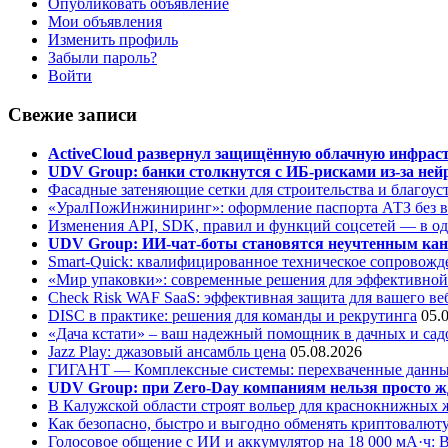
Опубликовать объявление
Мои объявления
Изменить профиль
Забыли пароль?
Войти
Свежие записи
ActiveCloud развернул защищённую облачную инфрастр
UDV Group: банки столкнутся с ИБ-рисками из-за нейр
Фасадные затеняющие сетки для строительства и благоус
«УралПожИнжиниринг»: оформление паспорта АТЗ без во
Изменения API, SDK, правил и функций соцсетей — в о
UDV Group: ИИ-чат-боты становятся неучтенным кан
Smart-Quick: квалифицированное техническое сопровожде
«Мир упаковки»: современные решения для эффективной
Check Risk WAF SaaS: эффективная защита для вашего ве
DISC в практике: решения для команды и рекрутинга
05.
«Дача кстати» – ваш надежный помощник в дачных и сад
Jazz Play:
джазовый ансамбль цена
05.08.2026
ГИГАНТ — Комплексные системы: перехваченные данны
UDV Group: при Zero-Day компаниям нельзя просто ж
В Калужской области строят вольер для краснокнижных
Как безопасно, быстро и выгодно обменять криптовалюту
Голосовое общение с ИИ и аккумулятор на 18 000 мА·ч: 