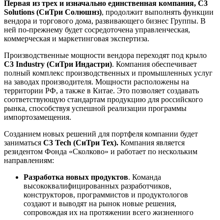
Первая из трех и изначально единственная компания,
C
3
Solutions
(СиТри Солюшнз)
, продолжит выполнять функции
вендора и торгового дома, развивающего бизнес Группы. В
ней по-прежнему будет сосредоточена управленческая,
коммерческая и маркетинговая экспертиза.
Производственные мощности вендора переходят под крыло
C
3
Industry
(СиТри Индастри)
. Компания обеспечивает
полный комплекс производственных и промышленных услуг
на заводах производителя. Мощности расположены на
территории РФ, а также в Китае. Это позволяет создавать
соответствующую стандартам продукцию для российского
рынка, способствуя успешной реализации программы
импортозамещения.
Созданием новых решений для портфеля компании будет
заниматься
C
3
Tech
(СиТри Тех).
Компания является
резидентом Фонда «Сколково» и работает по нескольким
направлениям:
Разработка новых продуктов
. Команда
высококвалифицированных разработчиков,
конструкторов, программистов и продуктологов
создают и выводят на рынок новые решения,
сопровождая их на протяжении всего жизненного