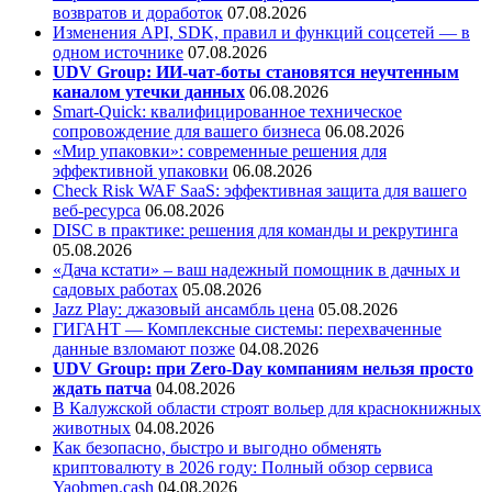
возвратов и доработок
07.08.2026
Изменения API, SDK, правил и функций соцсетей — в
одном источнике
07.08.2026
UDV Group: ИИ-чат-боты становятся неучтенным
каналом утечки данных
06.08.2026
Smart-Quick: квалифицированное техническое
сопровождение для вашего бизнеса
06.08.2026
«Мир упаковки»: современные решения для
эффективной упаковки
06.08.2026
Check Risk WAF SaaS: эффективная защита для вашего
веб-ресурса
06.08.2026
DISC в практике: решения для команды и рекрутинга
05.08.2026
«Дача кстати» – ваш надежный помощник в дачных и
садовых работах
05.08.2026
Jazz Play:
джазовый ансамбль цена
05.08.2026
ГИГАНТ — Комплексные системы: перехваченные
данные взломают позже
04.08.2026
UDV Group: при Zero-Day компаниям нельзя просто
ждать патча
04.08.2026
В Калужской области строят вольер для краснокнижных
животных
04.08.2026
Как безопасно, быстро и выгодно обменять
криптовалюту в 2026 году: Полный обзор сервиса
Yaobmen.cash
04.08.2026