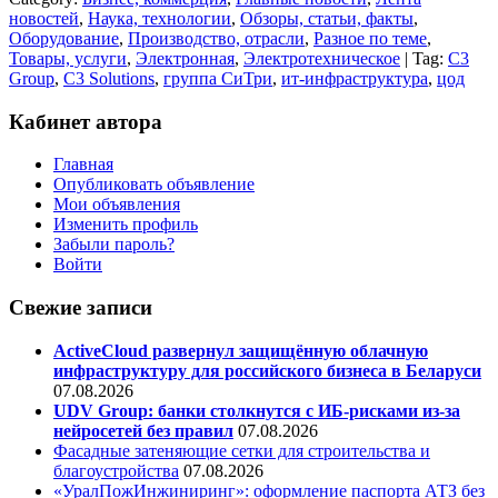
новостей
,
Наука, технологии
,
Обзоры, статьи, факты
,
Оборудование
,
Производство, отрасли
,
Разное по теме
,
Товары, услуги
,
Электронная
,
Электротехническое
| Tag:
C3
Group
,
C3 Solutions
,
группа СиТри
,
ит-инфраструктура
,
цод
Кабинет автора
Главная
Опубликовать объявление
Мои объявления
Изменить профиль
Забыли пароль?
Войти
Свежие записи
ActiveCloud развернул защищённую облачную
инфраструктуру для российского бизнеса в Беларуси
07.08.2026
UDV Group: банки столкнутся с ИБ-рисками из-за
нейросетей без правил
07.08.2026
Фасадные затеняющие сетки для строительства и
благоустройства
07.08.2026
«УралПожИнжиниринг»: оформление паспорта АТЗ без